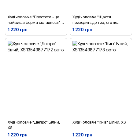
Худі чоловіче "Простота - це
Худі чоловіче "Щастя
найвища форма складності"
приходить до тих, хто не
Білий, XS
приховує правду від себе"
1 220 грн
1 220 грн
Білий, XS
Худі чоловіче "Дніпро" Білий,
Худі чоловіче "Київ" Білий, XS
XS
1 220 грн
1 220 грн