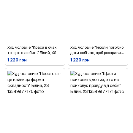
Худі чоловіче "Краса в очах
Худі чоловіче "Інколи потрібно
того, хто любить" Білий, XS
дати собі час, щоб розправити
крила" Білий, XS
1 220 грн
1 220 грн