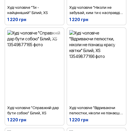
Худі чоловіче "Ти -
Худі чоловіче "Ніколи не
найцінніший" Білий, XS
забувай, ким ти є насправді"
Білий, XS
1 220 грн
1 220 грн
Худі чоловіче "Справжній дар
Худі чоловіче "Відриваючи
бути собою" Білий, XS
пелюстки, ніколи не пізнаєш
красу квітки" Білий, XS
1 220 грн
1 220 грн