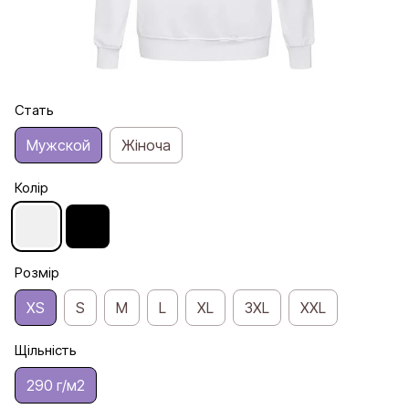
Стать
Мужской
Жіноча
Колір
Розмір
XS
S
M
L
XL
3XL
XXL
Щільність
290 г/м2