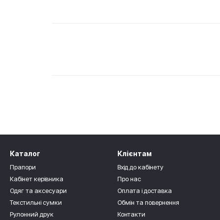
Каталог
Клієнтам
Прапори
Вхід до кабінету
Кабінет керівника
Про нас
Одяг та аксесуари
Оплата і доставка
Текстильні сумки
Обмін та повернення
Рулонний друк
Контакти