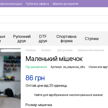
ерсональні дані
Публічна оферта
Вимоги до макетів
ьні
Рулонний
DTF
Спортивна
Стрічки
и
друк
друк
форма
Головна
Каталог
Для дітлахів
Маленький мішечок
Маленький мішечок
Під замовлення
Артикул: es_мішечок_ditu
Написати відг
86 грн
Оптові ціни від 20 одиниць
%
Увійти
для відображення накопичувальної знижки
Розмір мішечка