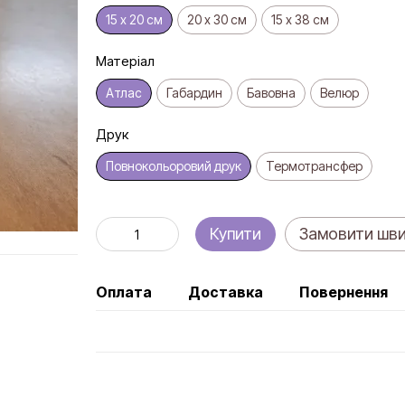
15 х 20 см
20 х 30 см
15 х 38 см
Матеріал
Атлас
Габардин
Бавовна
Велюр
Друк
Повнокольоровий друк
Термотрансфер
Купити
Замовити шв
Оплата
Доставка
Повернення