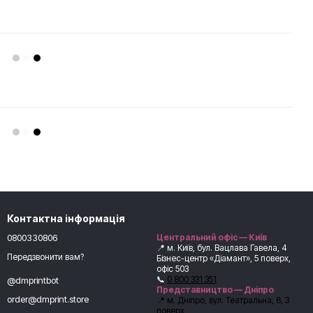
Контактна інформація
0800330806
Центральний офіс — Київ
📍 м. Київ, бул. Вацлава Гавела, 4
Передзвонити вам?
Бізнес-центр «Діамант», 5 поверх,
офіс 503
📞
0 800 331 351
@dmprintbot
Представництво — Дніпро
order@dmprint.store
📍 м. Дніпро, вул. Театральна, 6, 3
поверх