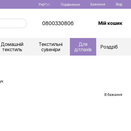
Укр
Рус
Бажання
Вхід
Порівняння
0800330806
Мій кошик
Домашній
Текстильні
Для
Роздріб
текстиль
сувеніри
дітлахів
ук
В бажання