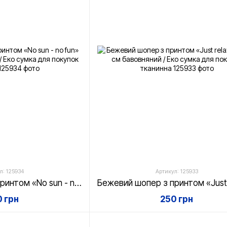
л: 125934
Артикул: 125933
Бежевий шопер з принтом «No sun - no fun» 35х42 см бавовняний / Еко сумка для покупок тканинна
 грн
250 грн