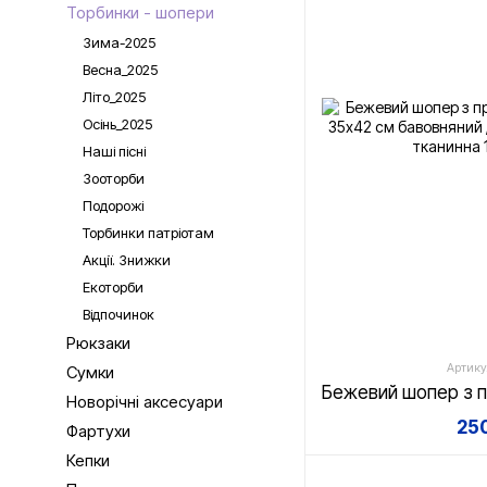
Торбинки - шопери
Зима-2025
Весна_2025
Літо_2025
Осінь_2025
Наші пісні
Зооторби
Подорожі
Торбинки патріотам
Акції. Знижки
Екоторби
Відпочинок
Рюкзаки
Артику
Сумки
Новорічні аксесуари
250
Фартухи
Кепки