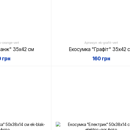
k-orange-vert
Артикул: ek-grafit-vert
анж" 35х42 см
Екосумка "Графіт" 35х42 
0 грн
160 грн