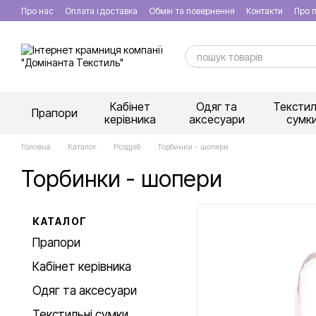
Перейти к основному контенту
Про нас
Оплата і доставка
Обмін та повернення
Контакти
Про п
Кабінет
Одяг та
Текстил
Прапори
керівника
аксесуари
сумк
Головна
Каталог
Роздріб
Торбинки - шопери
Торбинки - шопери
КАТАЛОГ
Прапори
Кабінет керівника
Одяг та аксесуари
Текстильні сумки