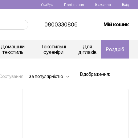
Укр
Рус
Бажання
Вхід
Порівняння
0800330806
Мій кошик
Домашній
Текстильні
Для
Роздріб
текстиль
сувеніри
дітлахів
Відображення:
Сортування:
за популярністю