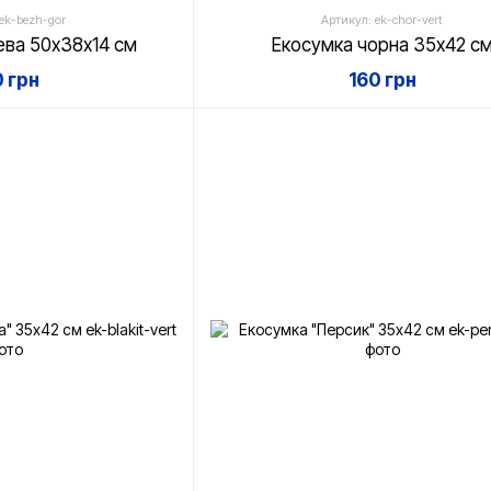
ek-bezh-gor
Артикул: ek-chor-vert
ева 50х38х14 см
Екосумка чорна 35х42 с
0 грн
160 грн