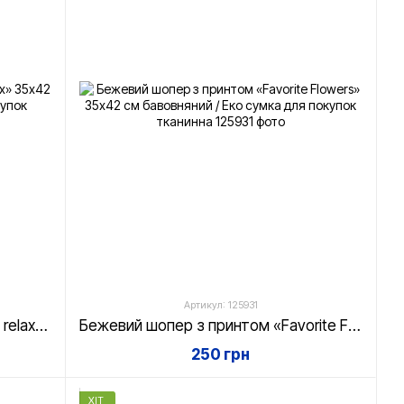
Артикул: 125931
Бежевий шопер з принтом «Just relax» 35х42 см бавовняний / Еко сумка для покупок тканинна
Бежевий шопер з принтом «Favorite Flowers» 35х42 см бавовняний / Еко сумка для покупок тканинна
250 грн
ХІТ