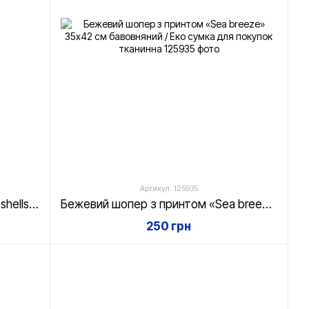
Артикул: 125935
Бежевий шопер з принтом «Sea shells» 35х42 см бавовняний / Еко сумка для покупок тканинна
Бежевий шопер з принтом «Sea breeze» 35х42 см бавовняний / Еко сумка для покупок тканинна
250 грн