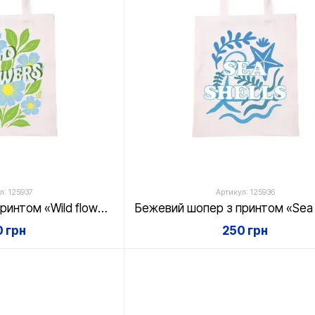
л: 125937
Артикул: 125936
Бежевий шопер з принтом «Wild flowers» 35х42 см бавовняний / Еко сумка для покупок тканинна
 грн
250 грн