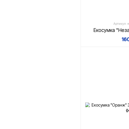
Артикул: e
Екосумка "Нез
16