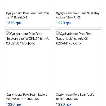
Худі унісекс Polo Bear "Yes! You
Худі унісекс Polo Bear "Just stay
can!" Білий, XS
curious" Білий, XS
1 220 грн
1 220 грн
Худі унісекс Polo Bear "Explore
Худі унісекс Polo Bear "Let's
the "WORLD"" Білий, XS
Rock" Білий, XS
1 220 грн
1 220 грн