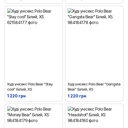
Худі унісекс Polo Bear "Stay
Худі унісекс Polo Bear "Gangsta
cool" Білий, XS
Bear" Білий, XS
1 220 грн
1 220 грн