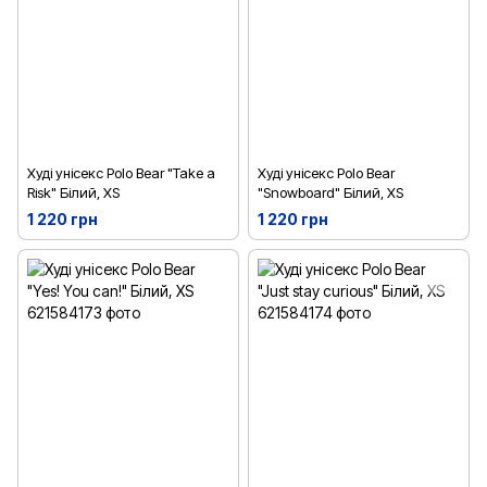
Худі унісекс Polo Bear "Take a
Худі унісекс Polo Bear
Risk" Білий, XS
"Snowboard" Білий, XS
1 220 грн
1 220 грн