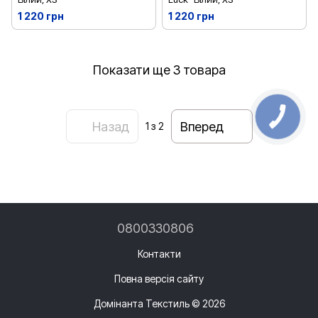
1 220 грн
1 220 грн
Показати ще 3 товара
Назад
Вперед
1
з 2
0800330806
Контакти
Повна версія сайту
Домінанта Текстиль © 2026