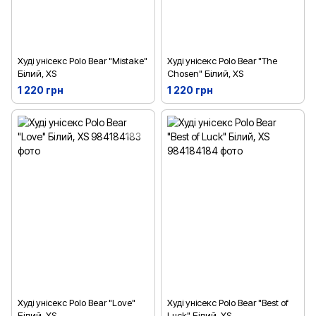
Худі унісекс Polo Bear "Mistake"
Худі унісекс Polo Bear "The
Білий, XS
Chosen" Білий, XS
1 220 грн
1 220 грн
Худі унісекс Polo Bear "Love"
Худі унісекс Polo Bear "Best of
Білий, XS
Luck" Білий, XS