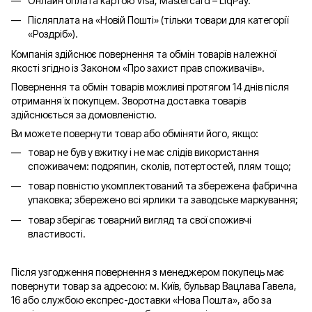
Онлайн оплата картою Visa, Mastercard – LiqPay.
Післяплата на «Новій Пошті» (тільки товари для категорії
«
Роздріб
»).
Компанія здійснює повернення та обмін товарів належної
якості згідно із Законом «Про захист прав споживачів».
Повернення та обмін товарів можливі протягом 14 днів після
отримання їх покупцем. Зворотна доставка товарів
здійснюється за домовленістю.
Ви можете повернути товар або обміняти його, якщо:
товар не був у вжитку і не має слідів використання
споживачем: подряпин, сколів, потертостей, плям тощо;
товар повністю укомплектований та збережена фабрична
упаковка; збережено всі ярлики та заводське маркування;
товар зберігає товарний вигляд та свої споживчі
властивості.
Після узгодження повернення з менеджером покупець має
повернути товар за адресою: м. Київ, бульвар Вацлава Гавела,
16 або службою експрес-доставки «Нова Пошта», або за