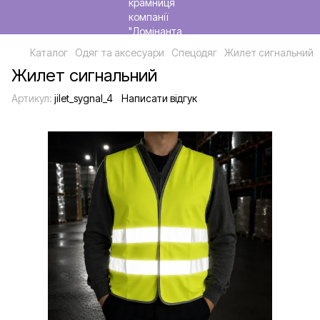
Каталог
Одяг та аксесуари
Спецодяг
Жилет сигнальний
Жилет сигнальний
Артикул:
jilet_sygnal_4
Написати відгук