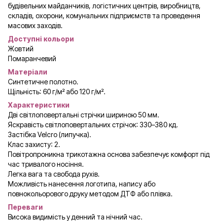
будівельних майданчиків, логістичних центрів, виробництв,
складів, охорони, комунальних підприємств та проведення
масових заходів.
Доступні кольори
Жовтий
Помаранчевий
Матеріали
Синтетичне полотно.
Щільність: 60 г/м² або 120 г/м².
Характеристики
Дві світлоповертальні стрічки шириною 50 мм.
Яскравість світлоповертальних стрічок: 330–380 кд.
Застібка Velcro (липучка).
Клас захисту: 2.
Повітропроникна трикотажна основа забезпечує комфорт під
час тривалого носіння.
Легка вага та свобода рухів.
Можливість нанесення логотипа, напису або
повнокольорового друку методом ДТФ або плівка.
Переваги
Висока видимість у денний та нічний час.