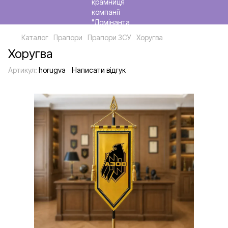
Каталог
Прапори
Прапори ЗСУ
Хоругва
Хоругва
Артикул:
horugva
Написати відгук