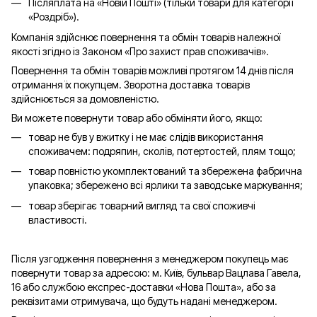
Післяплата на «Новій Пошті» (тільки товари для категорії
«
Роздріб
»).
Компанія здійснює повернення та обмін товарів належної
якості згідно із Законом «Про захист прав споживачів».
Повернення та обмін товарів можливі протягом 14 днів після
отримання їх покупцем. Зворотна доставка товарів
здійснюється за домовленістю.
Ви можете повернути товар або обміняти його, якщо:
товар не був у вжитку і не має слідів використання
споживачем: подряпин, сколів, потертостей, плям тощо;
товар повністю укомплектований та збережена фабрична
упаковка; збережено всі ярлики та заводське маркування;
товар зберігає товарний вигляд та свої споживчі
властивості.
Після узгодження повернення з менеджером покупець має
повернути товар за адресою: м. Київ, бульвар Вацлава Гавела,
16 або службою експрес-доставки «Нова Пошта», або за
реквізитами отримувача, що будуть надані менеджером.