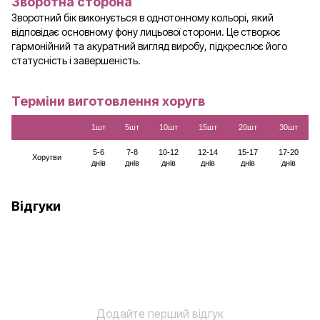
Зворотна сторона
Зворотний бік виконується в однотонному кольорі, який
відповідає основному фону лицьової сторони. Це створює
гармонійний та акуратний вигляд виробу, підкреслює його
статусність і завершеність.
Терміни виготовлення хоругв
1шт
5шт
10шт
15шт
20шт
30шт
5-6
7-8
10-12
12-14
15-17
17-20
Хоругви
днів
днів
днів
днів
днів
днів
Відгуки
Додайте перший відгук