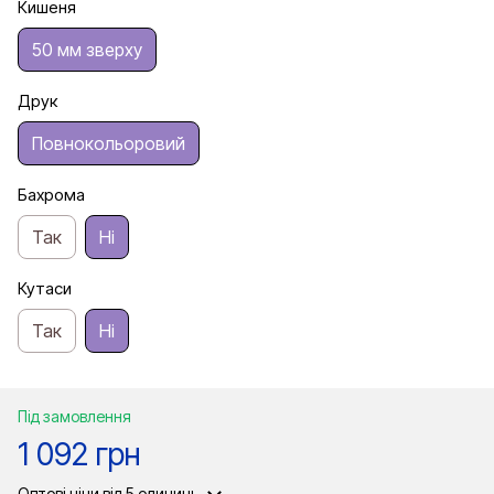
Кишеня
50 мм зверху
Друк
Повнокольоровий
Бахрома
Так
Ні
Кутаси
Так
Ні
Під замовлення
1 092 грн
Оптові ціни
від 5 одиниць