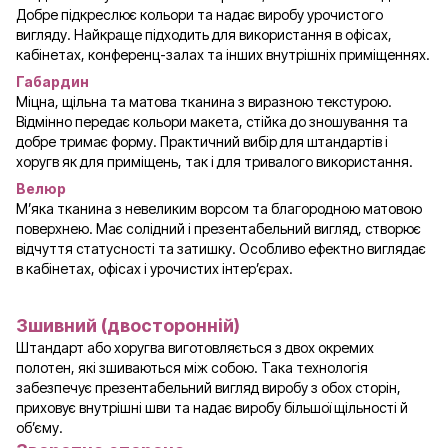
Добре підкреслює кольори та надає виробу урочистого
вигляду. Найкраще підходить для використання в офісах,
кабінетах, конференц-залах та інших внутрішніх приміщеннях.
Габардин
Міцна, щільна та матова тканина з виразною текстурою.
Відмінно передає кольори макета, стійка до зношування та
добре тримає форму. Практичний вибір для штандартів і
хоругв як для приміщень, так і для тривалого використання.
Велюр
М’яка тканина з невеликим ворсом та благородною матовою
поверхнею. Має солідний і презентабельний вигляд, створює
відчуття статусності та затишку. Особливо ефектно виглядає
в кабінетах, офісах і урочистих інтер’єрах.
Зшивний (двосторонній)
Штандарт або хоругва виготовляється з двох окремих
полотен, які зшиваються між собою. Така технологія
забезпечує презентабельний вигляд виробу з обох сторін,
приховує внутрішні шви та надає виробу більшої щільності й
об’єму.