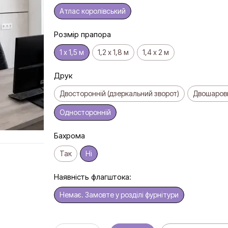
Атлас королівський
Розмір прапора
1 х 1,5 м
1,2 х 1,8 м
1,4 х 2 м
Друк
Двосторонній (дзеркальний зворот)
Двошарови
Односторонній
Бахрома
Так
Ні
Наявність флагштока:
Немає. Замовте у розділі фурнітури