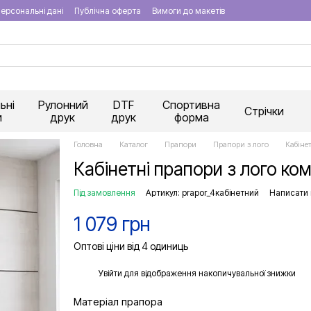
ерсональні дані
Публічна оферта
Вимоги до макетів
ьні
Рулонний
DTF
Спортивна
Стрічки
и
друк
друк
форма
Головна
Каталог
Прапори
Прапори з лого
Кабіне
Кабінетні прапори з лого ком
Під замовлення
Артикул: prapor_4кабінетний
Написати 
1 079 грн
Оптові ціни від 4 одиниць
%
Увійти
для відображення накопичувальної знижки
Матеріал прапора