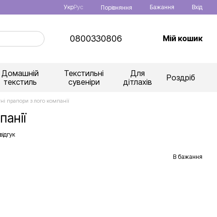
Укр
Рус
Бажання
Вхід
Порівняння
0800330806
Мій кошик
Домашній
Текстильні
Для
Роздріб
текстиль
сувеніри
дітлахів
тні прапори з лого компанії
панії
відгук
В бажання