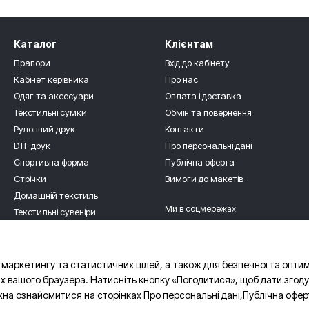
Каталог
Клієнтам
Прапори
Вхід до кабінету
Кабінет керівника
Про нас
Одяг та аксесуари
Оплата і доставка
Текстильні сумки
Обмін та повернення
Рулонний друк
Контакти
DTF друк
Про персональні дані
Спортивна форма
Публічна оферта
Стрічки
Вимоги до макетів
Домашній текстиль
Ми в соцмережах
Текстильні сувеніри
Для дітлахів
Роздріб
 маркетингу та статистичних цілей, а також для безпечної та опти
х вашого браузера. Натисніть кнопку «Погодитися», щоб дати згоду
жна ознайомитися на сторінках
Про персональні дані
,
Публічна офер