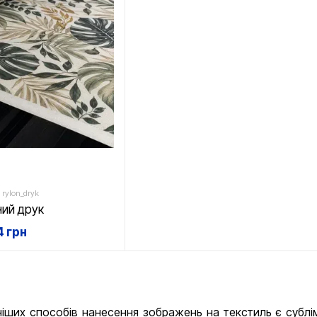
 rylon_dryk
ний друк
 грн
ніших способів нанесення зображень на текстиль є
сублі