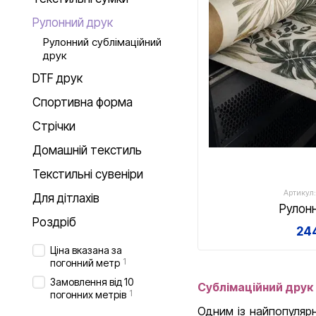
Рулонний друк
Рулонний сублімаційний
друк
DTF друк
Спортивна форма
Стрічки
Домашній текстиль
Текстильні сувеніри
Артикул:
Для дітлахів
Рулон
Роздріб
244
Ціна вказана за
1
погонний метр
Замовлення від 10
Сублімаційний друк
1
погонних метрів
Одним із найпопуляр