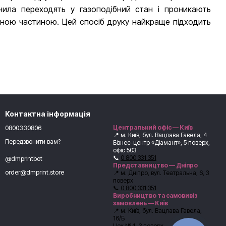
нила переходять у газоподібний стан і проникають
ємною частиною. Цей спосіб друку найкраще підходить
Контактна інформація
авими зображеннями, які допомагають ефективно
0800330806
Центральний офіс — Київ
📍 м. Київ, бул. Вацлава Гавела, 4
Передзвонити вам?
Бізнес-центр «Діамант», 5 поверх,
офіс 503
📞
0 800 331 351
@dmprintbot
Представництво — Дніпро
order@dmprint.store
📍 м. Дніпро, вул. Театральна, 6, 3
поверх
📞
0 800 331 351
Виробництво та самовивіз
замовлень — Київ
📍 м. Київ, бул. Вацлава Гавела,
16/Б
Цех №4, 3 поверх