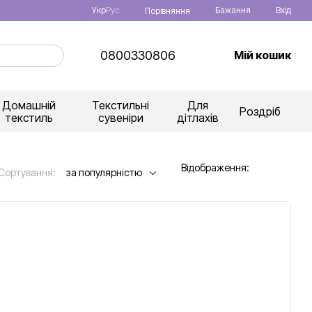
Укр
Рус
Бажання
Вхід
Порівняння
0800330806
Мій кошик
Домашній
Текстильні
Для
Роздріб
текстиль
сувеніри
дітлахів
Відображення:
Сортування:
за популярністю