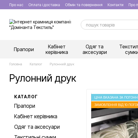
Перейти к основному контенту
Про нас
Оплата і доставка
Обмін та повернення
Контакти
Про п
Кабінет
Одяг та
Текстил
Прапори
керівника
аксесуари
сумк
Головна
Каталог
Рулонний друк
Рулонний друк
КАТАЛОГ
ЦІНА ВКАЗАНА ЗА ПОГОН
ЗАМОВЛЕННЯ ВІД 10 ПОГО
Прапори
Кабінет керівника
Одяг та аксесуари
Текстильні сумки