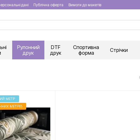
ерсональні дані
Публічна оферта
Вимоги до макетів
ьні
Рулонний
DTF
Спортивна
Стрічки
и
друк
друк
форма
НИЙ МЕТР
ННИХ МЕТРІВ