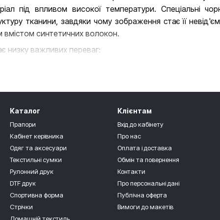
іал під впливом високої температури. Спеціальні чор
ктуру тканини, завдяки чому зображення стає її невід'
им вмістом синтетичних волокон.
ає низку важливих переваг:
кольори;
ається, не відшаровується та не відчувається на дотик;
разового прання та впливу сонячних променів.
Каталог
Клієнтам
маційного друку ми виготовляємо продукцію з яскр
Прапори
Вхід до кабінету
 зберігають привабливий вигляд протягом тривалого часу.
Кабінет керівника
Про нас
дходить для:
Одяг та аксесуари
Оплата і доставка
Текстильні сумки
Обмін та повернення
;
Рулонний друк
Контакти
DTF друк
Про персональні дані
еру;
Спортивна форма
Публічна оферта
Стрічки
Вимоги до макетів
іншого текстилю.
Домашній текстиль