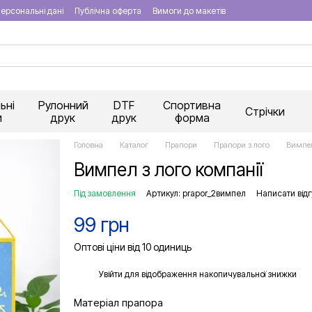
ерсональні дані
Публічна оферта
Вимоги до макетів
ьні
Рулонний
DTF
Спортивна
Стрічки
и
друк
друк
форма
Головна
Каталог
Прапори
Прапори з лого
Вимпел
Вимпел з лого компанії
Під замовлення
Артикул: prapor_2вимпел
Написати відг
99 грн
Оптові ціни від 10 одиниць
%
Увійти
для відображення накопичувальної знижки
Матеріал прапора