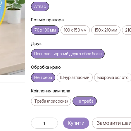
Атлас
Розмір прапора
70 х 100 мм
100 х 150 мм
150 х 210 мм
210
Друк
Повнокольоровий друк з обох боків
Обробка краю
Не треба
Шнур атласний
Бахрома золото
Кріплення вимпела
Треба (присоска)
Не треба
Купити
Замовити шв