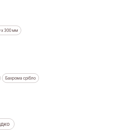
 х 300 мм
Бахрома срібло
идко