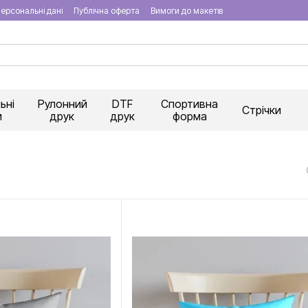
ерсональні дані
Публічна оферта
Вимоги до макетів
ьні
Рулонний
DTF
Спортивна
Стрічки
и
друк
друк
форма