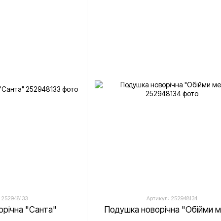
 252948133
Артикул: 252948134
орічна "Санта"
Подушка новорічна "Обійми 