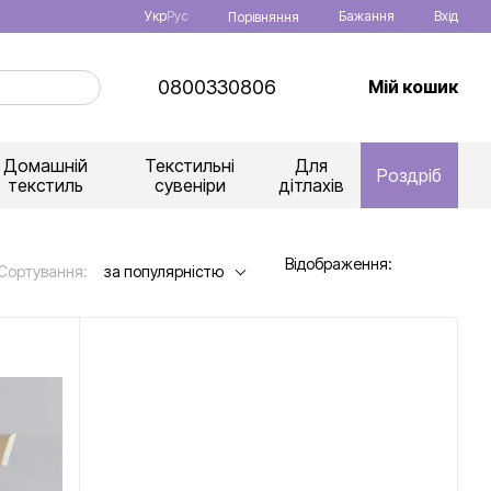
Укр
Рус
Бажання
Вхід
Порівняння
0800330806
Мій кошик
Домашній
Текстильні
Для
Роздріб
текстиль
сувеніри
дітлахів
Відображення:
Сортування:
за популярністю