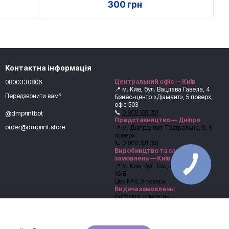
300 грн
Контактна інформація
0800330806
Центральний офіс — Київ
📍 м. Київ, бул. Вацлава Гавела, 4
Передзвонити вам?
Бізнес-центр «Діамант», 5 поверх,
офіс 503
📞
0 800 331 351
@dmprintbot
Представництво — Дніпро
order@dmprint.store
📍 м. Дніпро, вул. Театральна, 6, 3
поверх
📞
0 800 331 351
Виробництво та самовивіз
замовлень — Київ
📍 м. Київ, бул. Вацлава Гавела,
16/Б
Цех №4, 3 поверх
Видача замовлень:
Ангеліна, комірник
📞
+38 (067) 246-54-62
Перед самовивозом обов’язково
погодьте час видачі з
менеджером.