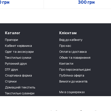
 грн
300 грн
Каталог
Клієнтам
Прапори
Вхід до кабінету
Кабінет керівника
Про нас
Одяг та аксесуари
Оплата і доставка
Текстильні сумки
Обмін та повернення
Рулонний друк
Контакти
DTF друк
Про персональні дані
Спортивна форма
Публічна оферта
Стрічки
Вимоги до макетів
Домашній текстиль
Ми в соцмережах
Текстильні сувеніри
Для дітлахів
Роздріб