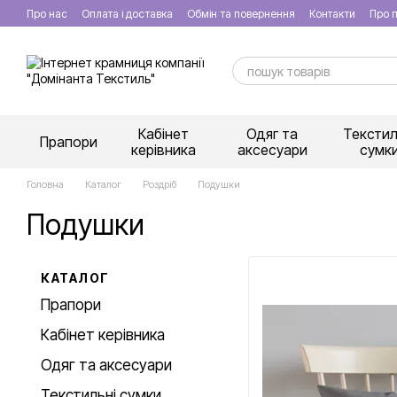
Перейти к основному контенту
Про нас
Оплата і доставка
Обмін та повернення
Контакти
Про п
Кабінет
Одяг та
Текстил
Прапори
керівника
аксесуари
сумк
Головна
Каталог
Роздріб
Подушки
Подушки
КАТАЛОГ
Прапори
Кабінет керівника
Одяг та аксесуари
Текстильні сумки