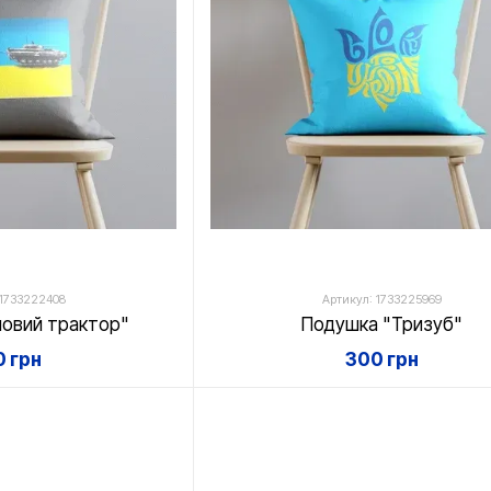
 1733222408
Артикул: 1733225969
овий трактор"
Подушка "Тризуб"
 грн
300 грн