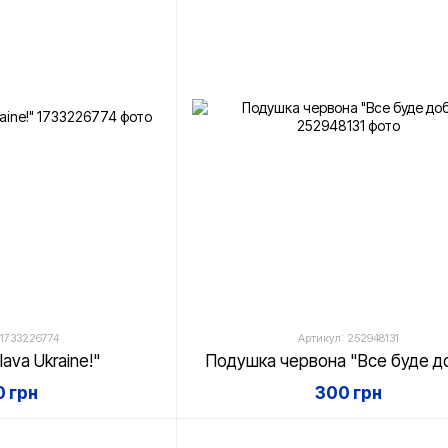
 1733226774
Артикул: 252948131
ava Ukraine!"
Подушка червона "Все буде д
 грн
300 грн