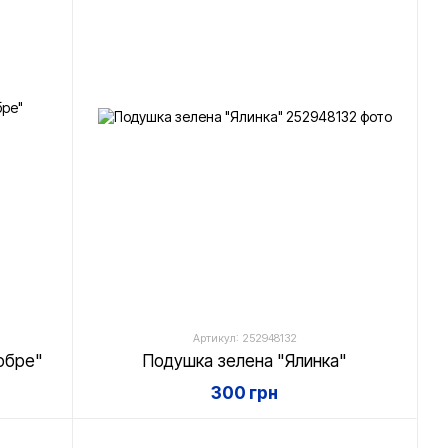
Артикул: 252948132
обре"
Подушка зелена "Ялинка"
300 грн