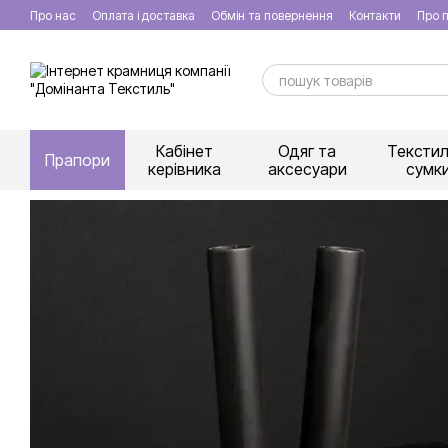
Перейти к основному контенту
Про нас
Оплата і доставка
Обмін та повернення
Контакти
Про п
Кабінет
Одяг та
Текстил
Прапори
керівника
аксесуари
сумк