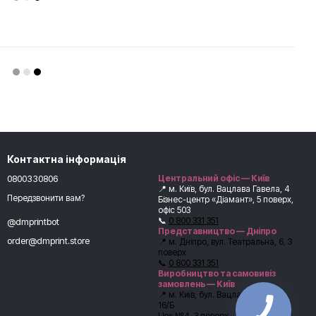
Контактна інформація
0800330806
Центральний офіс — Київ
📍 м. Київ, бул. Вацлава Гавела, 4
Передзвонити вам?
Бізнес-центр «Діамант», 5 поверх,
офіс 503
📞
0 800 331 351
@dmprintbot
Представництво — Дніпро
order@dmprint.store
📍 м. Дніпро, вул. Театральна, 6, 3
поверх
📞
0 800 331 351
Виробництво та самовивіз
замовлень — Київ
📍 м. Київ, бул. Вацлава Гавела,
16/Б
Цех №4, 3 поверх