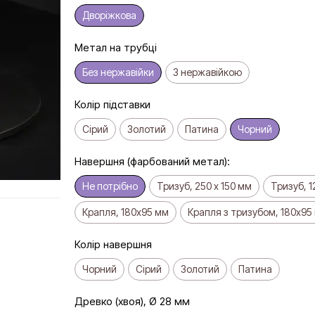
Дворіжкова
Метал на трубці
Без нержавійки
З нержавійкою
Колір підставки
Сірий
Золотий
Патина
Чорний
Навершня (фарбований метал):
Не потрібно
Тризуб, 250 х 150 мм
Тризуб, 1
Крапля, 180x95 мм
Крапля з тризубом, 180x95
Колір навершня
Чорний
Сiрий
Золотий
Патина
Древко (хвоя), Ø 28 мм