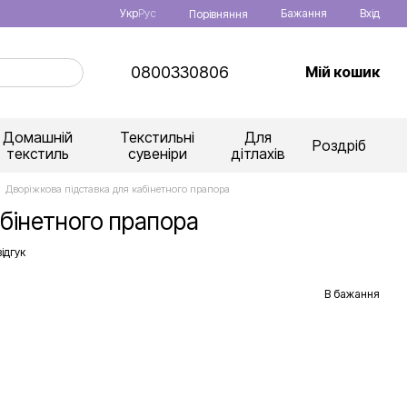
Укр
Рус
Бажання
Вхід
Порівняння
0800330806
Мій кошик
Домашній
Текстильні
Для
Роздріб
текстиль
сувеніри
дітлахів
Дворіжкова підставка для кабінетного прапора
абінетного прапора
ідгук
В бажання