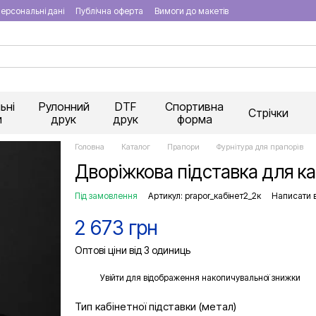
ерсональні дані
Публічна оферта
Вимоги до макетів
ьні
Рулонний
DTF
Спортивна
Стрічки
и
друк
друк
форма
Головна
Каталог
Прапори
Фурнітура для прапорів
Дворіжкова підставка для к
Під замовлення
Артикул: prapor_кабінет2_2к
Написати в
2 673 грн
Оптові ціни від 3 одиниць
%
Увійти
для відображення накопичувальної знижки
Тип кабінетної підставки (метал)