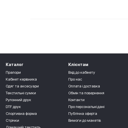
Каталог
Клієнтам
Прапори
Вхід до кабінету
Кабінет керівника
Про нас
Одяг та аксесуари
Оплата і доставка
Текстильні сумки
Обмін та повернення
Рулонний друк
Контакти
DTF друк
Про персональні дані
Спортивна форма
Публічна оферта
Стрічки
Вимоги до макетів
Домашній текстиль