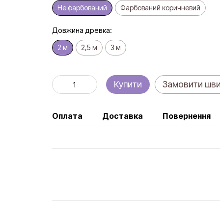
Не фарбований
Фарбований коричневий
Довжина древка:
2 м
2,5 м
3 м
Купити
Замовити шв
Оплата
Доставка
Повернення