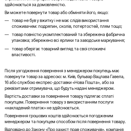
здійснюється за домовленістю.
Ви можете повернути товар або обміняти його, якщо:
товар не був у вжитку і не має слідів використання
споживачем: подряпин, сколів, потертостей, плям тощо;
товар повністю укомплектований та збережена фабрична
упаковка; збережено всі ярлики та заводське маркування;
товар зберігає товарний вигляд та свої споживчі
властивості.
Після узгодження повернення з менеджером покупець має
повернути товар за адресою: м. Київ, бульвар Вацлава Гавела,
16 або службою експрес-доставки «Нова Пошта», або за
реквізитами отримувача, що будуть надані менеджером.
Вартість доставки за повернення товару підлягає сплаті
покупцем. Повернення товару з використанням послуги
«накладений платіж» не здійснюється.
Повернення грошових коштів здійснюється погодженим
менеджером та покупцем способом після повернення товару.
Відповідно до Закону «Про захист прав споживачів», компанія