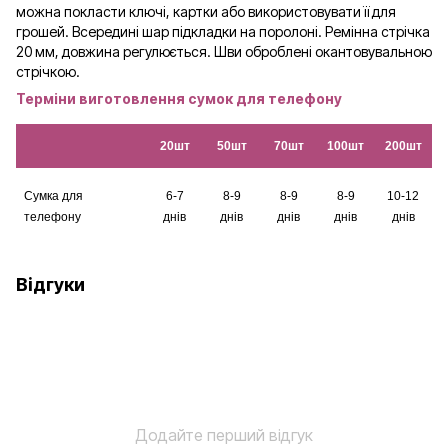
можна покласти ключі, картки або використовувати її для
грошей. Всередині шар підкладки на поролоні. Ремінна стрічка
20 мм, довжина регулюється. Шви оброблені окантовувальною
стрічкою.
Терміни виготовлення сумок для телефону
20шт
50шт
70шт
100шт
200шт
Сумка для
6-7
8-9
8-9
8-9
10-12
телефону
днів
днів
днів
днів
днів
Відгуки
Додайте перший відгук