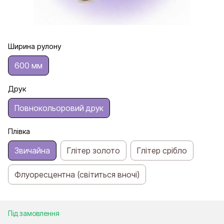
Ширина рулону
600 мм
Друк
Повнокольоровий друк
Плівка
Звичайна
Глітер золото
Глітер срібло
Флуоресцентна (світиться вночі)
Під замовлення