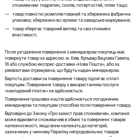
споживачем: подряпин, сколів, потертостей, плям тощо;
товар повністю укомплектований та збережена фабрична
упаковка; збережено всі ярлики та заводське маркування;
товар зберігає товарний вигляд та свої споживчі
властивості.
Після узгодження повернення з менеджером покупець має
повернути товар за адресою: м. Київ, бульвар Вацлава Гавела,
16 або службою експрес-доставки «Нова Пошта», або за
реквізитами отримувача, що будуть надані менеджером.
Вартість доставки за повернення товару підлягає сплаті
покупцем. Повернення товару з використанням послуги
«накладений платіж» не здійснюється.
Повернення грошових коштів здійснюється погодженим
менеджером та покупцем способом після повернення товару.
Відповідно до Закону «Про захист прав споживачів», компанія
може відмовити споживачеві в обміні та поверненні товарів
належної якості, якщо вони належать до категорій,
зазначених у чинному Переліку непродовольчих товарів