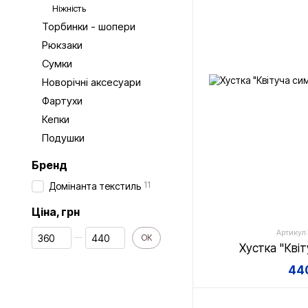
Ніжність
Торбинки - шопери
Рюкзаки
Сумки
Новорічні аксесуари
Фартухи
Кепки
Подушки
Бренд
11
Домінанта текстиль
Ціна, грн
От Ціна, грн
До Ціна, грн
Артикул:
ОК
Хустка "Кві
440