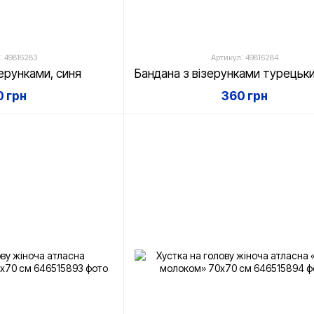
: 49816283
Артикул: 49816284
зерунками, синя
 грн
360 грн