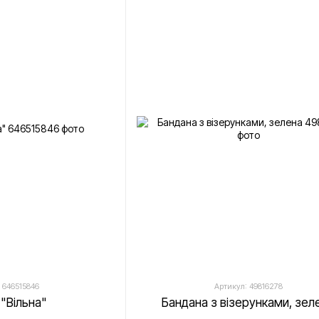
 646515846
Артикул: 49816278
 "Вільна"
Бандана з візерунками, зел