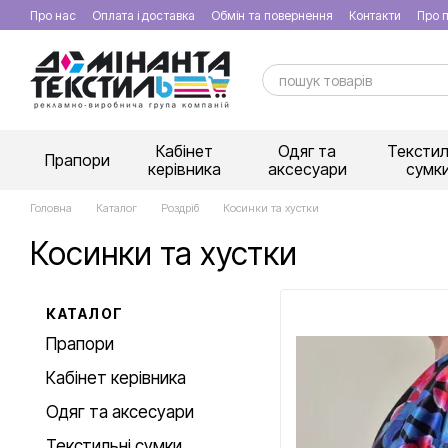
Перейти к основному контенту
Про нас
Оплата і доставка
Обмін та повернення
Контакти
Про п
Кабінет
Одяг та
Текстил
Прапори
керівника
аксесуари
сумк
Головна
Каталог
Роздріб
Косинки та хустки
Косинки та хустки
КАТАЛОГ
Прапори
Кабінет керівника
Одяг та аксесуари
Текстильні сумки