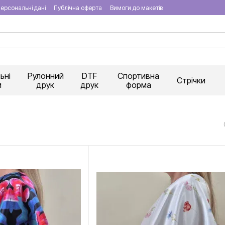
ерсональні дані
Публічна оферта
Вимоги до макетів
ьні
Рулонний
DTF
Спортивна
Стрічки
и
друк
друк
форма