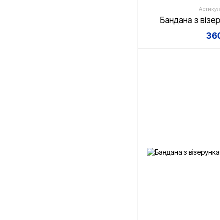
Артикул
Бандана з візе
360