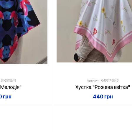
 646515849
Артикул: 6465175843
"Мелодія"
Хустка "Рожева квітка"
 грн
440 грн