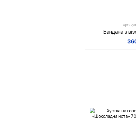
Артикул
Бандана з ві
360