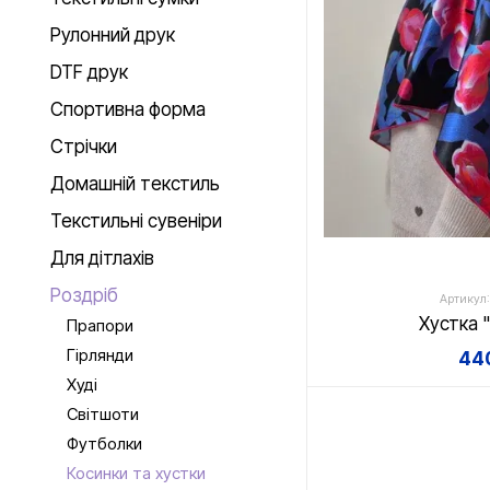
Рулонний друк
DTF друк
Спортивна форма
Стрічки
Домашній текстиль
Текстильні сувеніри
Для дітлахів
Роздріб
Артикул:
Хустка 
Прапори
Гірлянди
440
Худі
Світшоти
Футболки
Косинки та хустки