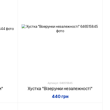
Артикул: 646515845
и"
Хустка "Візерунки незалежності"
440 грн