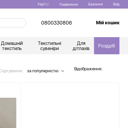
Укр
Рус
Бажання
Вхід
Порівняння
0800330806
Мій кошик
Домашній
Текстильні
Для
Роздріб
текстиль
сувеніри
дітлахів
Відображення:
Сортування:
за популярністю