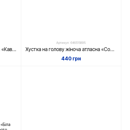
Артикул: 646515895
Хустка на голову жіноча атласна «Кава з молоком» 70х70 см
Хустка на голову жіноча атласна «Сонячна душа» 70х70 см
440 грн