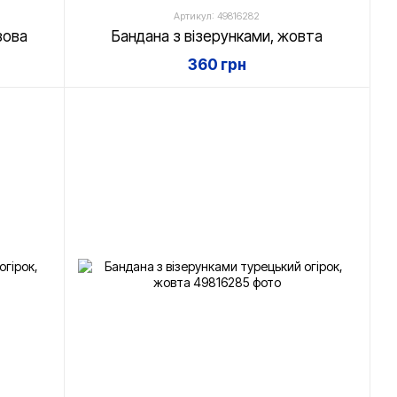
Артикул: 49816282
зова
Бандана з візерунками, жовта
360 грн