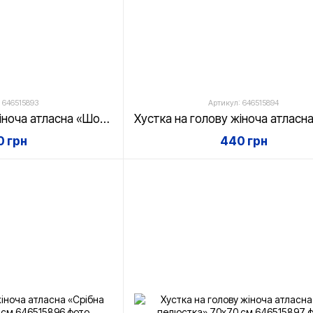
 646515893
Артикул: 646515894
Хустка на голову жіноча атласна «Шоколадна нота» 70х70 см
 грн
440 грн