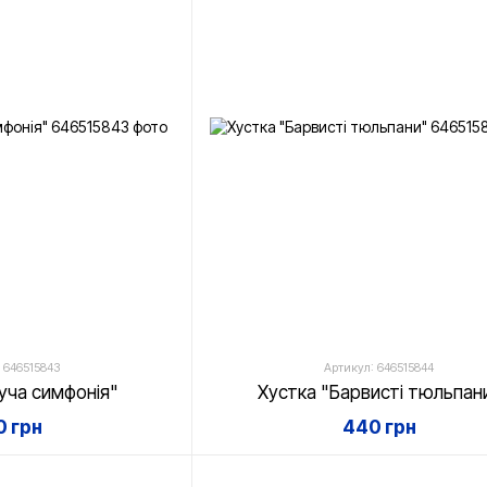
 646515843
Артикул: 646515844
туча cимфонія"
Хустка "Барвисті тюльпан
 грн
440 грн