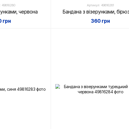
: 49816280
Артикул: 49816281
рунками, червона
Бандана з візерунками, бірю
 грн
360 грн