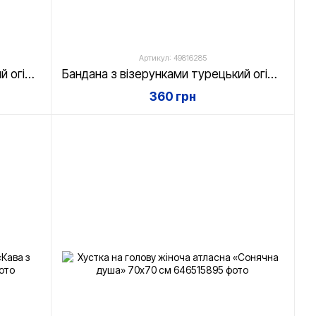
Артикул: 49816285
Бандана з візерунками турецький огірок, червона
Бандана з візерунками турецький огірок, жовта
360 грн