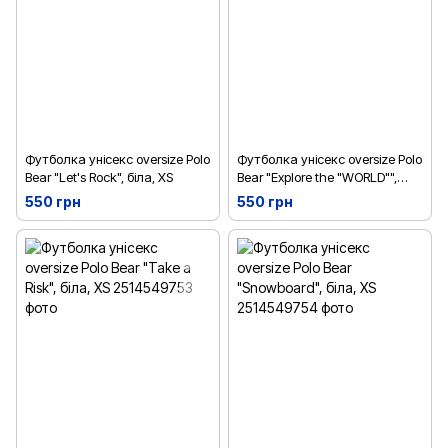
Футболка унісекс oversize Polo
Футболка унісекс oversize Polo
Bear "Let's Rock", біла, XS
Bear "Explore the "WORLD"",
біла, XS
550 грн
550 грн