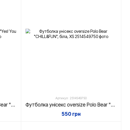
Артикул: 2514549750
Футболка унісекс oversize Polo Bear "Yes! You can!", біла, XS
Футболка унісекс oversize Polo Bear "CHILL&FUN", біла, XS
550 грн