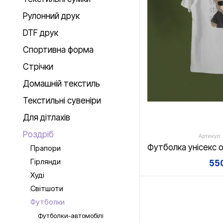
Рулонний друк
DTF друк
Спортивна форма
Стрічки
Домашній текстиль
Текстильні сувеніри
Для дітлахів
Роздріб
Артикул:
Прапори
Гірлянди
550
Худі
Світшоти
Футболки
Футболки-автомобілі