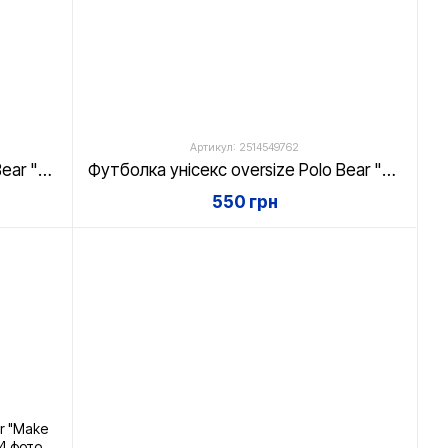
Артикул: 2514549762
Футболка унісекс oversize Polo Bear "The Chosen", біла, XS
Футболка унісекс oversize Polo Bear "Love", біла, XS
550 грн