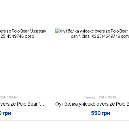
 2514549748
Артикул: 2514549749
Футболка унісекс oversize Polo Bear "Just stay curious", біла, XS
 грн
550 грн