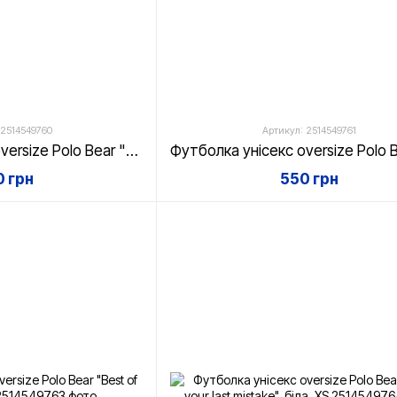
 2514549760
Артикул: 2514549761
Футболка унісекс oversize Polo Bear "Mistake", біла, XS
 грн
550 грн