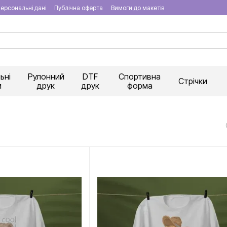
ерсональні дані
Публічна оферта
Вимоги до макетів
ьні
Рулонний
DTF
Спортивна
Стрічки
и
друк
друк
форма