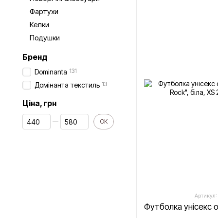
Фартухи
Кепки
Подушки
Бренд
131
Dominanta
13
Домінанта текстиль
Ціна, грн
От Ціна, грн
До Ціна, грн
ОК
Артикул: