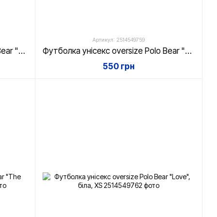
Артикул: 2514549759
Футболка унісекс oversize Polo Bear "Money Bear", біла, XS
Футболка унісекс oversize Polo Bear "Headshot", біла, XS
550 грн