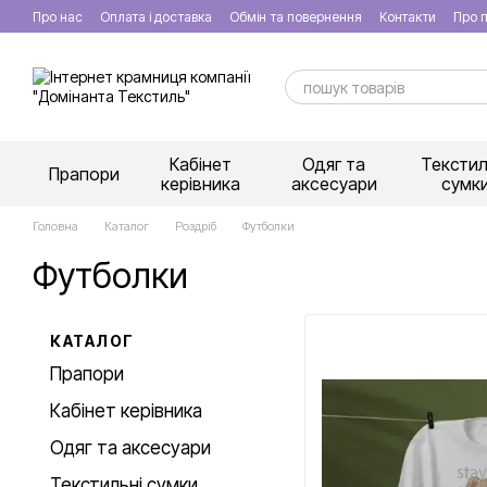
Перейти к основному контенту
Про нас
Оплата і доставка
Обмін та повернення
Контакти
Про п
Кабінет
Одяг та
Текстил
Прапори
керівника
аксесуари
сумк
Головна
Каталог
Роздріб
Футболки
Футболки
КАТАЛОГ
Прапори
Кабінет керівника
Одяг та аксесуари
Текстильні сумки