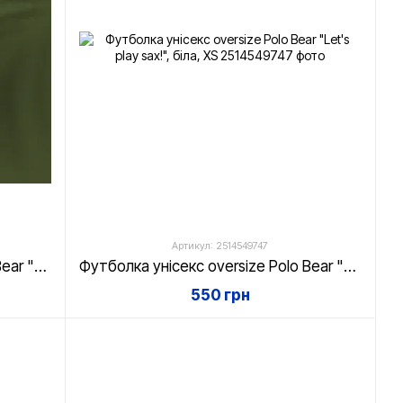
Артикул: 2514549747
Футболка унісекс oversize Polo Bear "Look at me...!", біла, XS
Футболка унісекс oversize Polo Bear "Let's play sax!", біла, XS
550 грн