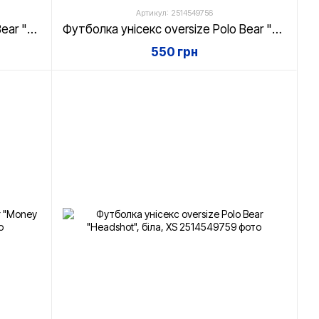
Артикул: 2514549756
Футболка унісекс oversize Polo Bear "Spray & Smile", біла, XS
Футболка унісекс oversize Polo Bear "RELAX", біла, XS
550 грн