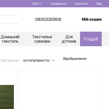
Укр
Рус
Бажання
Вхід
Порівняння
0800330806
Мій кошик
Домашній
Текстильні
Для
Роздріб
текстиль
сувеніри
дітлахів
Відображення:
Сортування:
за популярністю