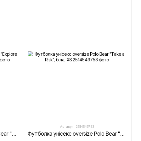
Артикул: 2514549753
Футболка унісекс oversize Polo Bear "Explore the "WORLD"", біла, XS
Футболка унісекс oversize Polo Bear "Take a Risk", біла, XS