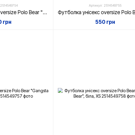
 2514549754
Артикул: 2514549755
Футболка унісекс oversize Polo Bear "Snowboard", біла, XS
 грн
550 грн