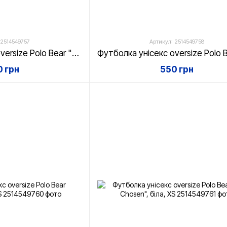
 2514549757
Артикул: 2514549758
Футболка унісекс oversize Polo Bear "Gangsta Bear", біла, XS
 грн
550 грн