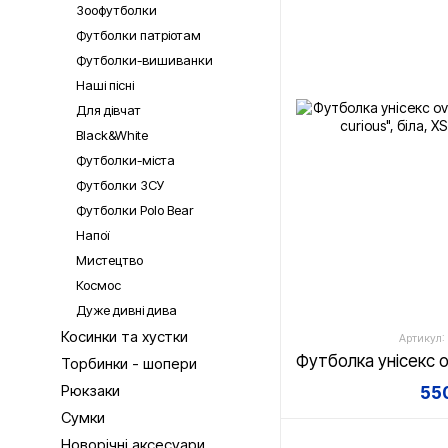
Зоофутболки
Футболки патріотам
Футболки-вишиванки
Наші пісні
Для дівчат
Black&White
Футболки-міста
Футболки ЗСУ
Футболки Polo Bear
Напої
Мистецтво
Космос
Дуже дивні дива
Косинки та хустки
Артикул:
Торбинки - шопери
Рюкзаки
550
Сумки
Новорічні аксесуари