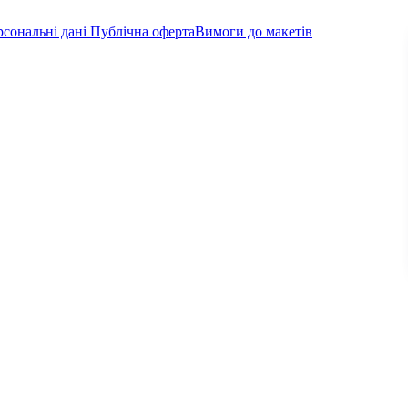
рсональні дані
Публічна оферта
Вимоги до макетів