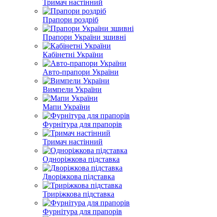
Тримач настінний
Прапори роздріб
Прапори України зшивні
Кабінетні України
Авто-прапори України
Вимпели України
Мапи України
Фурнітура для прапорів
Тримач настінний
Одноріжкова підставка
Дворіжкова підставка
Триріжкова підставка
Фурнітура для прапорів