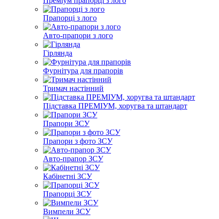
Преміум прапорці з лого
Прапорці з лого
Авто-прапори з лого
Гірлянда
Фурнітура для прапорів
Тримач настінний
Підставка ПРЕМІУМ, хоругва та штандарт
Прапори ЗСУ
Прапори з фото ЗСУ
Авто-прапор ЗСУ
Кабінетні ЗСУ
Прапорці ЗСУ
Вимпели ЗСУ