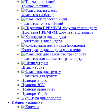
Тримач настінний
Флагшток на фасад
Флагшток телескопічний
Підставка ПРЕМІУМ, хоругва та штандарт
Конструкція для віндера
Конструкція для віндера (посилена)
Флагшток для вело/мото транспорту
Штик у ґрунт
Флагшток для ґрунту
Прапори з лого
Прапори ЗСУ
Прапори країн світу
Прапори України
Фурнітура для прапорів
Кабінет керівника