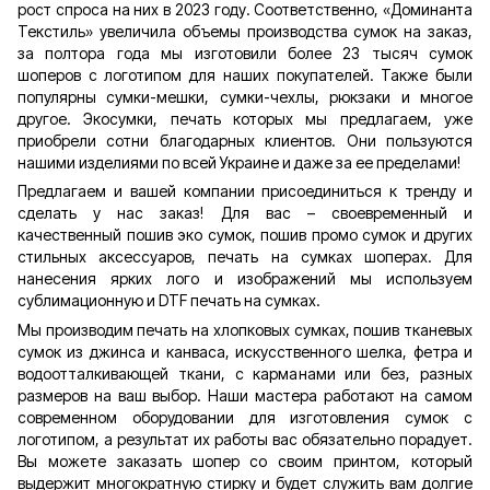
рост спроса на них в 2023 году. Соответственно, «Доминанта
Текстиль» увеличила объемы производства сумок на заказ,
за полтора года мы изготовили более 23 тысяч сумок
шоперов с логотипом для наших покупателей. Также были
популярны сумки-мешки, сумки-чехлы, рюкзаки и многое
другое. Экосумки, печать которых мы предлагаем, уже
приобрели сотни благодарных клиентов. Они пользуются
нашими изделиями по всей Украине и даже за ее пределами!
Предлагаем и вашей компании присоединиться к тренду и
сделать у нас заказ! Для вас – своевременный и
качественный пошив эко сумок, пошив промо сумок и других
стильных аксессуаров, печать на сумках шоперах. Для
нанесения ярких лого и изображений мы используем
сублимационную и DTF печать на сумках.
Мы производим печать на хлопковых сумках, пошив тканевых
сумок из джинса и канваса, искусственного шелка, фетра и
водоотталкивающей ткани, с карманами или без, разных
размеров на ваш выбор. Наши мастера работают на самом
современном оборудовании для изготовления сумок с
логотипом, а результат их работы вас обязательно порадует.
Вы можете заказать шопер со своим принтом, который
выдержит многократную стирку и будет служить вам долгие