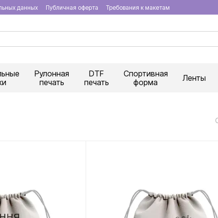
льных данных
Публичная оферта
Требования к макетам
льные
Рулонная
DTF
Спортивная
Ленты
ки
печать
печать
форма