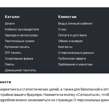
Каталог
Клиентам
Флаги
Вход в личный кабинет
Кабинет руководителя
О нас
Одежда и аксессуары
Оплата и доставка
Текстильные сумки
Обмен и возврат
Рулонная печать
Контакты
DTF печать
О персональных данных
Спортивная форма
Публичная оферта
Ленты
Требования к макетам
Домашний текстиль
Мы в соцсетях
Текстильные сувениры
ьности
Для детей
Розница
 маркетинга и статистических целей, а также для безопасной и оп
стройках вашего браузера. Нажмите на кнопку «Согласиться», чтоб
 Подробнее можно ознакомиться на страницах
О персональных дан