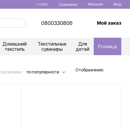
Укр
Рус
Желания
Вход
Сравнение
0800330806
Мой заказ
Домашний
Текстильные
Для
Розница
текстиль
сувениры
детей
Отображение:
Сортировка:
по популярности