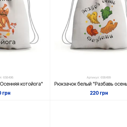
л: 658498
Артикул: 658499
"Осенняя котойога"
 грн
220 грн