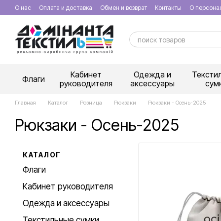
Перейти к основному контенту
О нас
Оплата и доставка
Обмен и возврат
Контакты
О персона
Кабинет
Одежда и
Тексти
Флаги
руководителя
аксессуары
сум
Главная
Каталог
Розница
Рюкзаки
Рюкзаки - Осень-2025
Рюкзаки - Осень-2025
КАТАЛОГ
Флаги
Кабинет руководителя
Одежда и аксессуары
Текстильные сумки