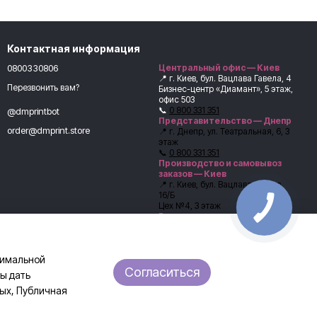
Контактная информация
0800330806
Центральный офис — Киев
📍 г. Киев, бул. Вацлава Гавела, 4
Перезвонить вам?
Бизнес-центр «Диамант», 5 этаж,
офис 503
📞
0 800 331 351
@dmprintbot
Представительство — Днепр
order@dmprint.store
📍 г. Днепр, ул. Театральная, 6, 3
этаж
📞
0 800 331 351
Производство и самовывоз
заказов — Киев
📍 г. Киев, бул. Вацлава Гавела,
16/Б
Цех №4, 3 этаж
Выдача заказов:
Ангелина, кладовщик
📞
+38 (067) 246-54-62
Перед самовывозом обязательно
тимальной
согласуйте время выдачи с
менеджером.
Согласиться
ы дать
Карта проезда
ных
,
Публичная