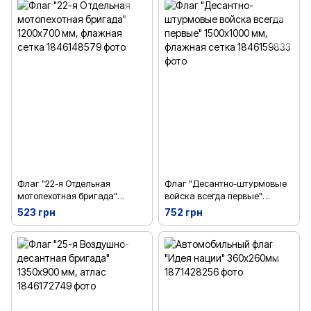
Флаг "22-я Отдельная
Флаг "Десантно-штурмовые
мотопехотная бригада"
войска всегда первые"
1200х700 мм, флажная сетка
1500х1000 мм, флажная сетка
523 грн
752 грн