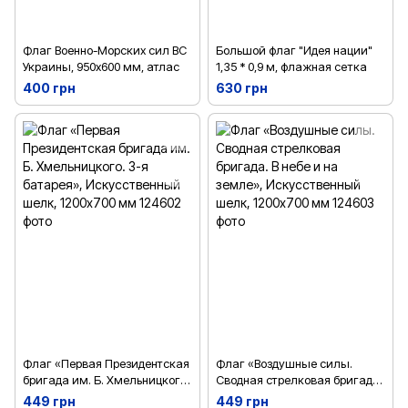
Флаг Военно-Морских сил ВС
Большой флаг "Идея нации"
Украины, 950х600 мм, атлас
1,35 * 0,9 м, флажная сетка
400 грн
630 грн
Флаг «Первая Президентская
Флаг «Воздушные силы.
бригада им. Б. Хмельницкого.
Сводная стрелковая бригада.
3-я батарея», Искусственный
В небе и на земле»,
449 грн
449 грн