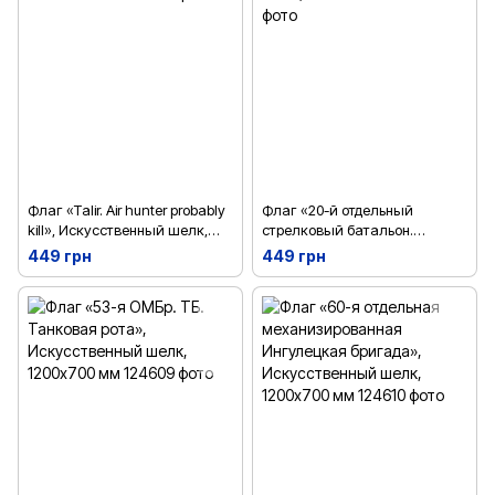
Флаг «Тalir. Air hunter probably
Флаг «20-й отдельный
kill», Искусственный шелк,
стрелковый батальон.
1200х700 мм
Черкассы», Искусственный
449 грн
449 грн
шелк, 1200х700 мм