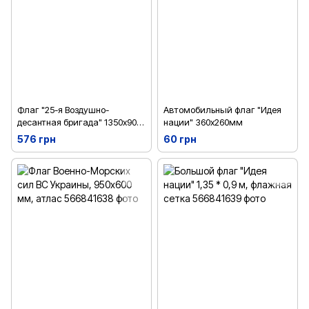
Флаг "25-я Воздушно-
Автомобильный флаг "Идея
десантная бригада" 1350х900
нации" 360х260мм
мм, атлас
576 грн
60 грн