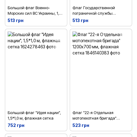
Большой флаг Военно-
Флаг Государственной
Морских сил ВС Украины, 1,35
пограничной службы
* 0,9 м, искусств. Шелк
Украины, 1,35 * 0,9 м,
513 грн
513 грн
искусств. Шелк
Большой флаг "Идея нации",
Флаг "22-я Отдельная
1,5*1,0 м, флажная сетка
мотопехотная бригада"
1200х700 мм, флажная сетка
752 грн
523 грн