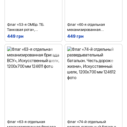
Флаг «53-я ОМБр. ТБ.
Флаг «60-я отдельная
Танковая рота»,
механизированная
Искусственный шелк,
Ингулецкая бригада»,
449 грн
449 грн
1200х700 мм
Искусственный шелк,
1200х700 мм
Флаг «63-я отдельная
Флаг «74-й отдельный
механизированная бригада
разведывательный батальон.