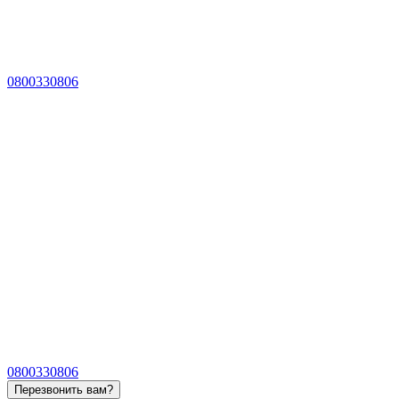
0800330806
0800330806
Перезвонить вам?