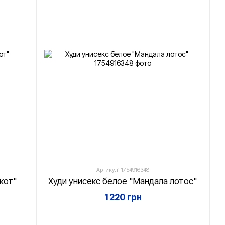
Артикул: 1754916348
кот"
Худи унисекс белое "Мандала лотос"
1 220 грн