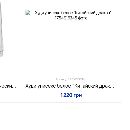
Артикул: 1754916345
Худи унисекс белое "Астрологический кит"
Худи унисекс белое "Китайский дракон"
1 220 грн