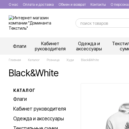
Перейти к основному контенту
О нас
Оплата и доставка
Обмен и возврат
Контакты
О персона
Кабинет
Одежда и
Тексти
Флаги
руководителя
аксессуары
сум
Главная
Каталог
Розница
Худи
Black&White
Black&White
КАТАЛОГ
Флаги
Кабинет руководителя
Одежда и аксессуары
Текстильные сумки