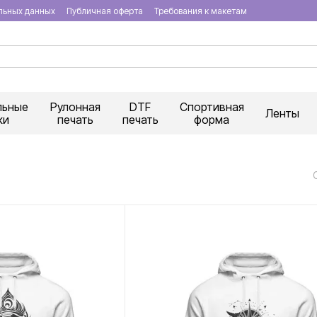
льных данных
Публичная оферта
Требования к макетам
льные
Рулонная
DTF
Спортивная
Ленты
ки
печать
печать
форма