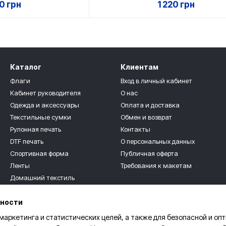
20 грн
1 220 грн
Каталог
Клиентам
Флаги
Вход в личный кабинет
Кабинет руководителя
О нас
Одежда и аксессуары
Оплата и доставка
Текстильные сумки
Обмен и возврат
Рулонная печать
Контакты
DTF печать
О персональных данных
Спортивная форма
Публичная оферта
Ленты
Требования к макетам
Домашний текстиль
Мы в соцсетях
Текстильные сувениры
ьности
Для детей
Розница
 маркетинга и статистических целей, а также для безопасной и оп