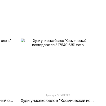
Артикул: 1754916351
Худи унисекс белое "Межзвездный олень"
Худи унисекс белое "Космический исследователь"