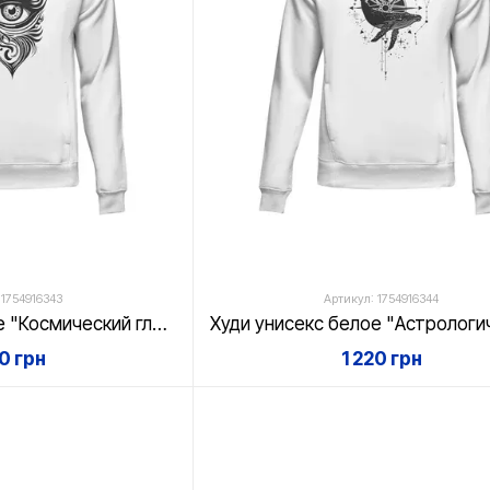
 1754916343
Артикул: 1754916344
Худи унисекс белое "Космический глаз "
20 грн
1 220 грн