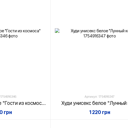
 1754916346
Артикул: 1754916347
Худи унисекс белое "Гости из космоса"
Худи унисекс белое "Лунный 
20 грн
1 220 грн