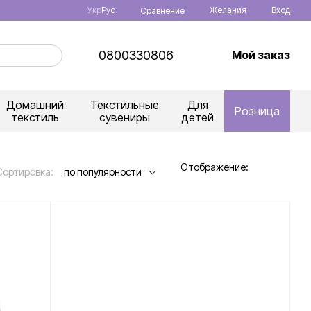
Укр
Рус
Желания
Вход
Сравнение
0800330806
Мой заказ
Домашний
Текстильные
Для
Розница
текстиль
сувениры
детей
Отображение:
Сортировка:
по популярности