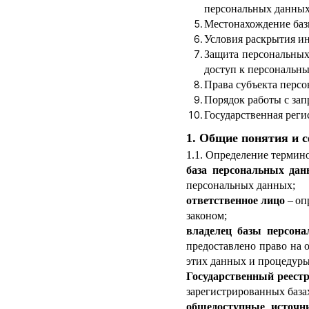
персональных данны
Местонахождение баз
Условия раскрытия и
Защита персональных
доступ к персональн
Права субъекта перс
Порядок работы с за
Государственная рег
1. Общие понятия и 
1.1. Определение термин
база персональных да
персональных данных;
ответственное лицо
–
оп
законом;
владелец базы персон
предоставлено право на 
этих данных и процедуры 
Государственный реест
зарегистрированных база
общедоступные источн