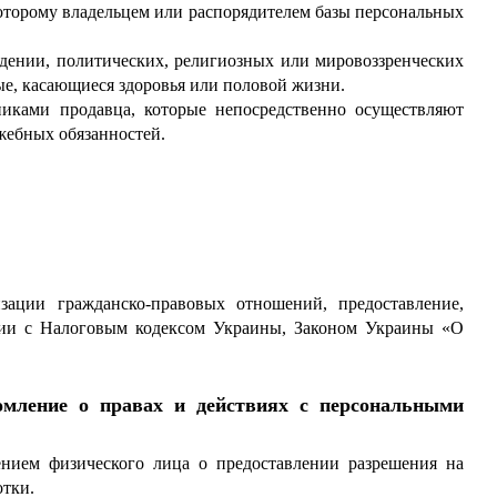
оторому владельцем или распорядителем базы персональных
дении, политических, религиозных или мировоззренческих
ые, касающиеся здоровья или половой жизни.
никами продавца, которые непосредственно осуществляют
жебных обязанностей.
зации гражданско-правовых отношений, предоставление,
твии с Налоговым кодексом Украины, Законом Украины «О
домление о правах и действиях с персональными
ением физического лица о предоставлении разрешения на
отки.