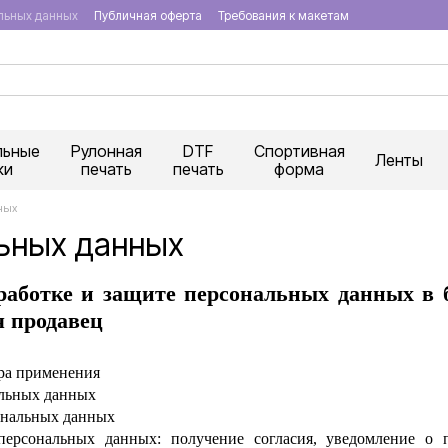
льных данных
Публичная оферта
Требования к макетам
льные
Рулонная
DTF
Спортивная
Ленты
ки
печать
печать
форма
ных
ьных данных
работке и защите персональных данных в 
я продавец
ра применения
альных данных
ональных данных
персональных данных: получение согласия, уведомление о 