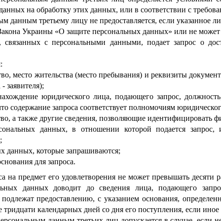
анных на обработку этих данных, или в соответствии с требова
ым данным третьему лицу не предоставляется, если указанное ли
акона Украины «О защите персональных данных» или не может 
, связанных с персональными данными, подает запрос о дос
:
тво, место жительства (место пребывания) и реквизиты документ
- заявителя);
нахождение юридического лица, подающего запрос, должность,
что содержание запроса соответствует полномочиям юридического
тво, а также другие сведения, позволяющие идентифицировать фи
сональных данных, в отношении которой подается запрос, 
;
х данных, которые запрашиваются;
снования для запроса.
са на предмет его удовлетворения не может превышать десяти р
льных данных доводит до сведения лица, подающего запрос
подлежат предоставлению, с указанием основания, определен
е тридцати календарных дней со дня его поступления, если иное
 персональным данным третьих лиц допускается в случае, если 