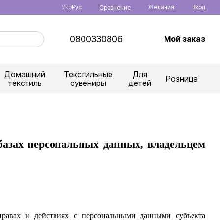
Укр
Рус
Желания
Вход
Сравнение
0800330806
Мой заказ
Домашний
Текстильные
Для
Розница
текстиль
сувениры
детей
базах персональных данных, владельцем
правах и действиях с персональными данными субъекта