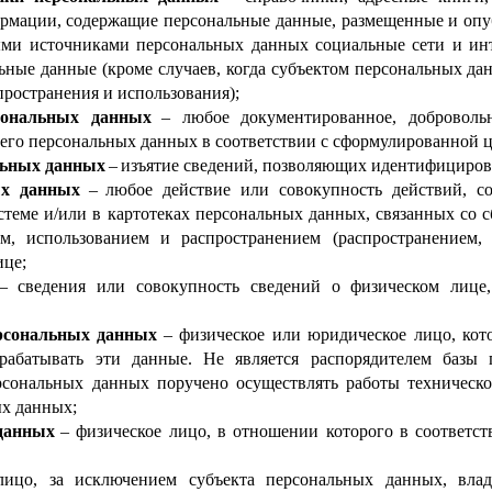
рмации, содержащие персональные данные, размещенные и опуб
ми источниками персональных данных социальные сети и инт
ьные данные (кроме случаев, когда субъектом персональных да
пространения и использования);
рсональных данных
–
любое документированное, добровольн
 его персональных данных в соответствии с сформулированной ц
льных данных
–
изъятие сведений, позволяющих идентифициров
ых данных
–
любое действие или совокупность действий, 
стеме и/или в картотеках персональных данных, связанных со с
м, использованием и распространением (распространением, 
ице;
–
сведения или совокупность сведений о физическом лице
рсональных данных
–
физическое или юридическое лицо, кот
брабатывать эти данные. Не является распорядителем базы
рсональных данных поручено осуществлять работы техническо
х данных;
данных
–
физическое лицо, в отношении которого в соответст
цо, за исключением субъекта персональных данных, влад