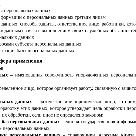
х
ы персональных данных
нформации о персональных данных третьим лицам
 данных: способы защиты, ответственное лицо, работники, кот
ым данным в связи с выполнением своих служебных обязанносте
ональных данных
просами субъекта персональных данных
истрация базы персональных данных
сфера применения
ов:
нных
–
именованная совокупность упорядоченных персональн
ределенное лицо, которое организует работу, связанную с защит
альных данных
–
физическое или юридическое лицо, котором
обработку этих данных, которое утверждает цель обработки пер
их обработки, если иное не определено законом;
р баз персональных данных
–
единая государственная информа
х персональных данных;
ики персональных данных
–
справочники, адресные книги,