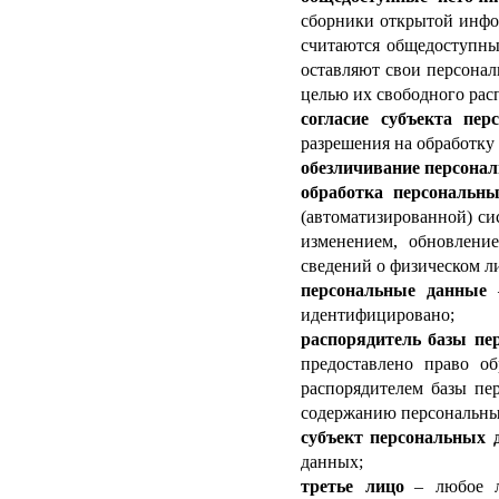
сборники открытой инфо
считаются общедоступны
оставляют свои персонал
целью их свободного рас
согласие субъекта пе
разрешения на обработку
обезличивание персона
обработка персональн
(автоматизированной) си
изменением, обновление
сведений о физическом л
персональные данные
идентифицировано;
распорядитель базы пе
предоставлено право о
распорядителем базы пе
содержанию персональны
субъект персональных 
данных;
третье лицо
–
любое ли