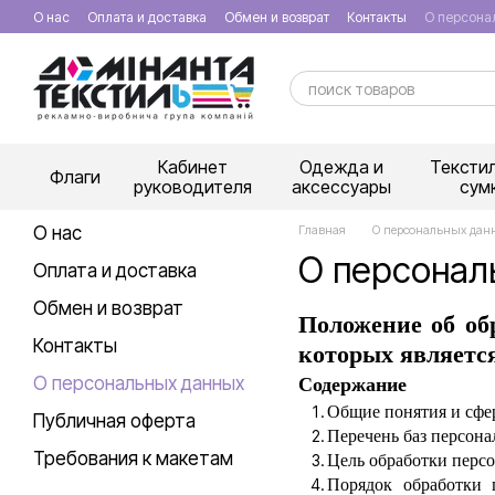
Перейти к основному контенту
О нас
Оплата и доставка
Обмен и возврат
Контакты
О персона
Кабинет
Одежда и
Тексти
Флаги
руководителя
аксессуары
сум
О нас
Главная
О персональных дан
О персонал
Оплата и доставка
Обмен и возврат
Положение об об
Контакты
которых являетс
О персональных данных
Содержание
Общие понятия и сфе
Публичная оферта
Перечень баз персон
Требования к макетам
Цель обработки перс
Порядок обработки 