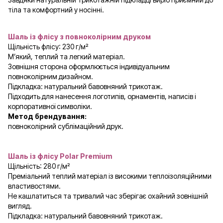
тіла та комфортний у носінні.
Шаль із флісу з повноколірним друком
Щільність флісу: 230 г/м²
М’який, теплий та легкий матеріал.
Зовнішня сторона оформлюється індивідуальним
повноколірним дизайном.
Підкладка: натуральний бавовняний трикотаж.
Підходить для нанесення логотипів, орнаментів, написів і
корпоративної символіки.
Метод брендування:
повноколірний сублімаційний друк.
Шаль із флісу Polar Premium
Щільність: 280 г/м²
Преміальний теплий матеріал із високими теплоізоляційними
властивостями.
Не кашлатиться та тривалий час зберігає охайний зовнішній
вигляд.
Підкладка: натуральний бавовняний трикотаж.