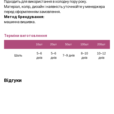
Підходить для використання в холодну пору року.
Матеріал, колір, дизайн і наявність уточнюйте у менеджера
перед оформленням замовлення.
Метод брендування:
машинна вишивка.
Терміни виготовлення
10шт
20шт
50шт
100шт
200шт
5–6
5–6
8–10
10–12
Шаль
7–9 днів
днів
днів
днів
днів
Відгуки