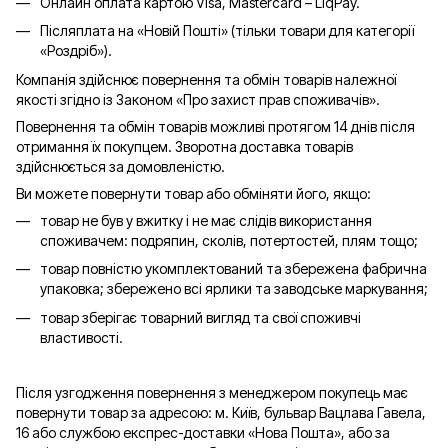
Онлайн оплата картою Visa, Mastercard – LiqPay.
Післяплата на «Новій Пошті» (тільки товари для категорії
«
Роздріб
»).
Компанія здійснює повернення та обмін товарів належної
якості згідно із Законом «Про захист прав споживачів».
Повернення та обмін товарів можливі протягом 14 днів після
отримання їх покупцем. Зворотна доставка товарів
здійснюється за домовленістю.
Ви можете повернути товар або обміняти його, якщо:
товар не був у вжитку і не має слідів використання
споживачем: подряпин, сколів, потертостей, плям тощо;
товар повністю укомплектований та збережена фабрична
упаковка; збережено всі ярлики та заводське маркування;
товар зберігає товарний вигляд та свої споживчі
властивості.
Після узгодження повернення з менеджером покупець має
повернути товар за адресою: м. Київ, бульвар Вацлава Гавела,
16 або службою експрес-доставки «Нова Пошта», або за