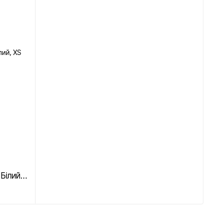
Світшот унісекс "Різдвяні друзі" Білий, XS