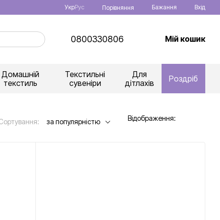
Укр
Рус
Бажання
Вхід
Порівняння
0800330806
Мій кошик
Домашній
Текстильні
Для
Роздріб
текстиль
сувеніри
дітлахів
Відображення:
Сортування:
за популярністю