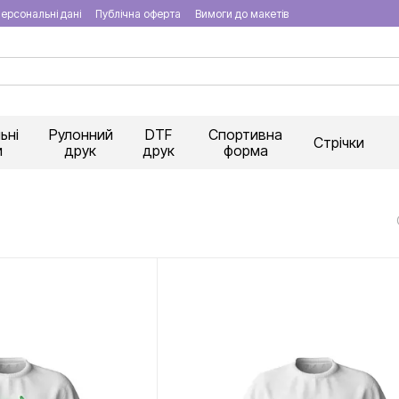
ерсональні дані
Публічна оферта
Вимоги до макетів
ьні
Рулонний
DTF
Спортивна
Стрічки
и
друк
друк
форма