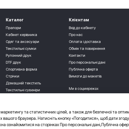
Каталог
Клієнтам
Прапори
Вхід до кабінету
Кабінет керівника
Про нас
Одяг та аксесуари
Оплата і доставка
Текстильні сумки
Обмін та повернення
Рулонний друк
Контакти
DTF друк
Про персональні дані
Спортивна форма
Публічна оферта
Стрічки
Вимоги до макетів
Домашній текстиль
Ми в соцмережах
Текстильні сувеніри
Для дітлахів
Роздріб
 маркетингу та статистичних цілей, а також для безпечної та опти
х вашого браузера. Натисніть кнопку «Погодитися», щоб дати згоду
жна ознайомитися на сторінках
Про персональні дані
,
Публічна офер