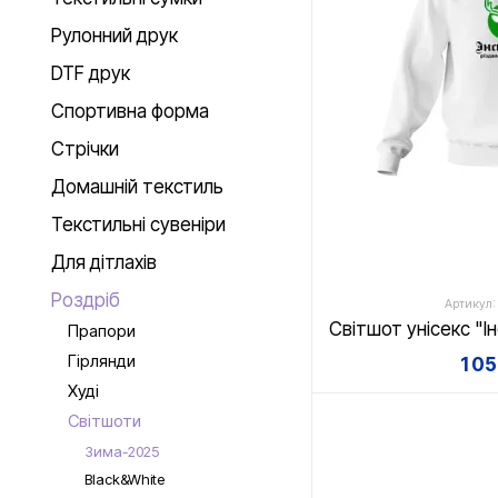
Рулонний друк
DTF друк
Спортивна форма
Стрічки
Домашній текстиль
Текстильні сувеніри
Для дітлахів
Роздріб
Артикул:
Прапори
Гірлянди
1 0
Худі
Світшоти
Зима-2025
Black&White