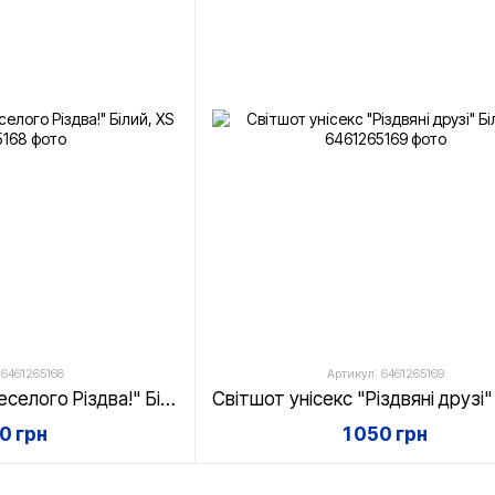
 6461265168
Артикул: 6461265169
Світшот унісекс "Веселого Різдва!" Білий, XS
50 грн
1 050 грн