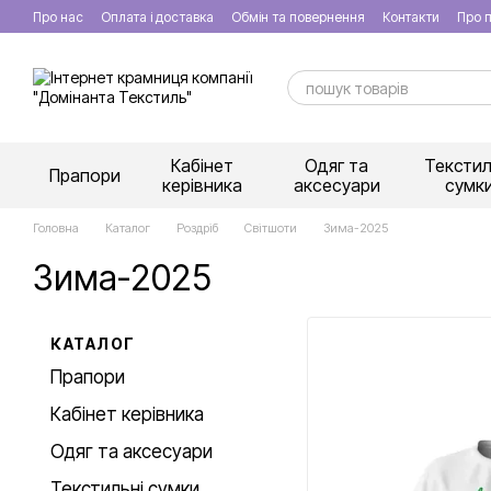
Перейти к основному контенту
Про нас
Оплата і доставка
Обмін та повернення
Контакти
Про п
Кабінет
Одяг та
Текстил
Прапори
керівника
аксесуари
сумк
Головна
Каталог
Роздріб
Світшоти
Зима-2025
Зима-2025
КАТАЛОГ
Прапори
Кабінет керівника
Одяг та аксесуари
Текстильні сумки