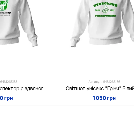
 6461265165
Артикул: 6461265166
Світшот унісекс "Інспектор різдвяного настрою" Білий, XS
Світшот унісекс "Грінч" Білий
50 грн
1 050 грн