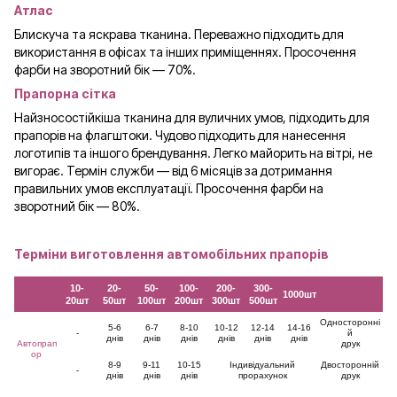
Атлас
Блискуча та яскрава тканина. Переважно підходить для
використання в офісах та інших приміщеннях. Просочення
фарби на зворотний бік — 70%.
Прапорна сітка
Найзносостійкіша тканина для вуличних умов, підходить для
прапорів на флагштоки. Чудово підходить для нанесення
логотипів та іншого брендування. Легко майорить на вітрі, не
вигорає. Термін служби — від 6 місяців за дотримання
правильних умов експлуатації. Просочення фарби на
зворотний бік — 80%.
Терміни виготовлення автомобільних прапорів
10-
20-
50-
100-
200-
300-
1000шт
20шт
50шт
100шт
200шт
300шт
500шт
Односторонні
5-6
6-7
8-10
10-12
12-14
14-16
-
й
днів
днів
днів
днів
днів
днів
Автопрап
друк
ор
8-9
9-11
10-15
Індивідуальний
Двосторонній
-
днів
днів
днів
прорахунок
друк