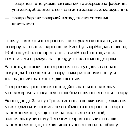
товар повністю укомплектований та збережена фабрична
упаковка; збережено всі ярлики та заводське маркування;
товар зберігає товарний вигляд та свої споживчі
властивості.
Після узгодження повернення з менеджером покупець має
повернути товар за адресою: м. Київ, бульвар Вацлава Гавела,
16 або службою експрес-доставки «Нова Пошта», або за
реквізитами отримувача, що будуть надані менеджером.
Вартість доставки за повернення товару підлягає сплаті
покупцем. Повернення товару з використанням послуги
«накладений платіж» не здійснюється.
Повернення грошових коштів здійснюється погодженим
менеджером та покупцем способом після повернення товару.
Відповідно до Закону «Про захист прав споживачів», компанія
може відмовити споживачеві в обміні та поверненні товарів
належної якості, якщо вони належать до категорій,
зазначених у чинному Переліку непродовольчих товарів
належної якості, що не підлягають поверненню та обміну.