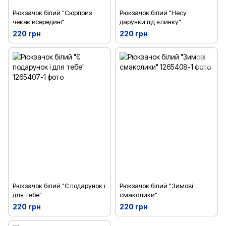
Рюкзачок білий "Сюрприз
Рюкзачок білий "Несу
чекає всередині"
дарунки під ялинку"
220 грн
220 грн
Рюкзачок білий "Є подарунок і
Рюкзачок білий "Зимові
для тебе"
смаколики"
220 грн
220 грн