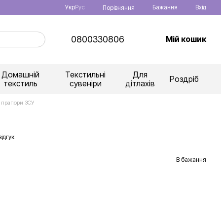
Укр
Рус
Бажання
Вхід
Порівняння
0800330806
Мій кошик
Домашній
Текстильні
Для
Роздріб
текстиль
сувеніри
дітлахів
і прапори ЗСУ
ідгук
В бажання