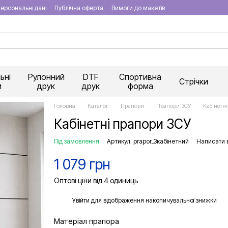
ерсональні дані
Публічна оферта
Вимоги до макетів
ьні
Рулонний
DTF
Спортивна
Стрічки
и
друк
друк
форма
Головна
Каталог
Прапори
Прапори ЗСУ
Кабінетн
Кабінетні прапори ЗСУ
Під замовлення
Артикул: prapor_3кабінетний
Написати в
1 079 грн
Оптові ціни від 4 одиниць
%
Увійти
для відображення накопичувальної знижки
Матеріал прапора