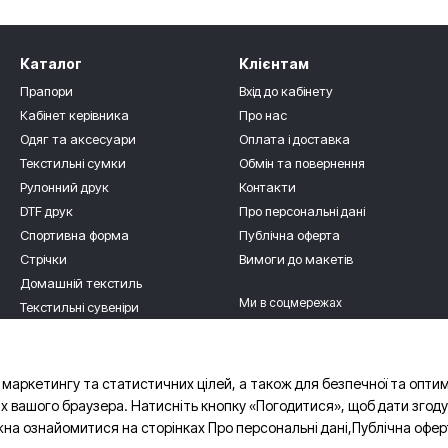
Каталог
Клієнтам
Прапори
Вхід до кабінету
Кабінет керівника
Про нас
Одяг та аксесуари
Оплата і доставка
Текстильні сумки
Обмін та повернення
Рулонний друк
Контакти
DTF друк
Про персональні дані
Спортивна форма
Публічна оферта
Стрічки
Вимоги до макетів
Домашній текстиль
Ми в соцмережах
Текстильні сувеніри
Для дітлахів
Роздріб
 маркетингу та статистичних цілей, а також для безпечної та опти
х вашого браузера. Натисніть кнопку «Погодитися», щоб дати згоду
жна ознайомитися на сторінках
Про персональні дані
,
Публічна офер