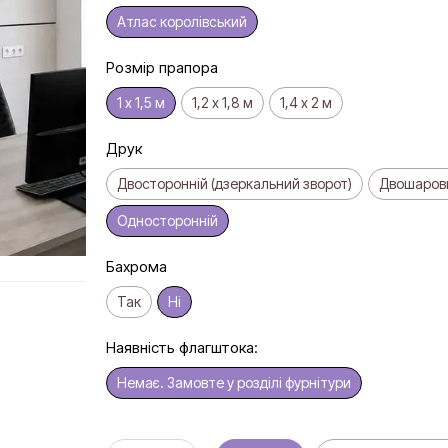
Атлас королівський
Розмір прапора
1 х 1,5 м
1,2 х 1,8 м
1,4 х 2 м
Друк
Двосторонній (дзеркальний зворот)
Двошарови
Односторонній
Бахрома
Так
Ні
Наявність флагштока:
Немає. Замовте у розділі фурнітури