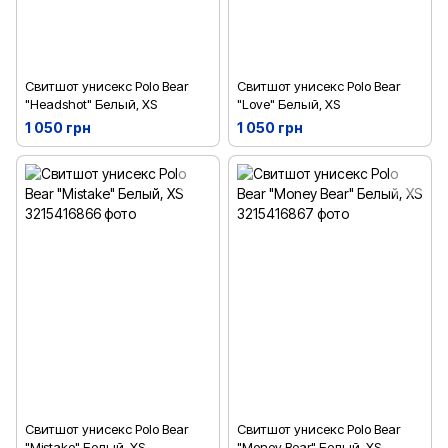
Свитшот унисекс Polo Bear
Свитшот унисекс Polo Bear
"Headshot" Белый, XS
"Love" Белый, XS
1 050 грн
1 050 грн
Свитшот унисекс Polo Bear
Свитшот унисекс Polo Bear
"Mistake" Белый, XS
"Money Bear" Белый, XS