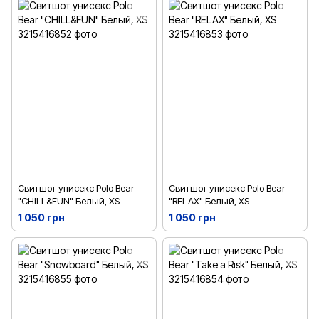
Свитшот унисекс Polo Bear
Свитшот унисекс Polo Bear
"CHILL&FUN" Белый, XS
"RELAX" Белый, XS
1 050 грн
1 050 грн