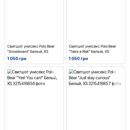
Свитшот унисекс Polo Bear
Свитшот унисекс Polo Bear
"Snowboard" Белый, XS
"Take a Risk" Белый, XS
1 050 грн
1 050 грн