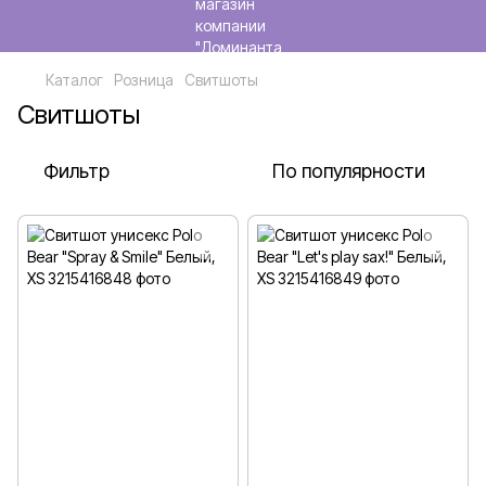
Каталог
Розница
Свитшоты
Свитшоты
Фильтр
По популярности