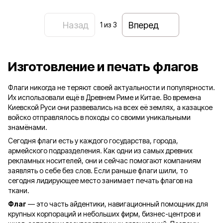
Назад
Вперед
1
из 3
Изготовление и печать флагов
Флаги никогда не теряют своей актуальности и популярности.
Их использовали ещё в Древнем Риме и Китае. Во времена
Киевской Руси они развевались на всех её землях, а казацкое
войско отправлялось в походы со своими уникальными
знамёнами.
Сегодня флаги есть у каждого государства, города,
армейского подразделения. Как одни из самых древних
рекламных носителей, они и сейчас помогают компаниям
заявлять о себе без слов. Если раньше флаги шили, то
сегодня лидирующее место занимает печать флагов на
ткани.
Флаг
— это часть айдентики, навигационный помощник для
крупных корпораций и небольших фирм, бизнес-центров и