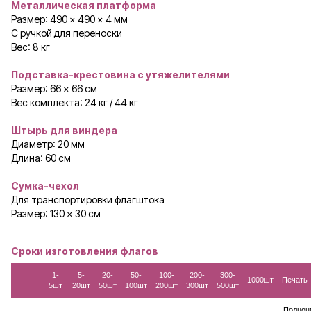
Металлическая платформа
Размер: 490 × 490 × 4 мм
С ручкой для переноски
Вес: 8 кг
Подставка-крестовина с утяжелителями
Размер: 66 × 66 см
Вес комплекта: 24 кг / 44 кг
Штырь для виндера
Диаметр: 20 мм
Длина: 60 см
Сумка-чехол
Для транспортировки флагштока
Размер: 130 × 30 см
Сроки изготовления флагов
1-
5-
20-
50-
100-
200-
300-
1000шт
Печать
5шт
20шт
50шт
100шт
200шт
300шт
500шт
Полноц