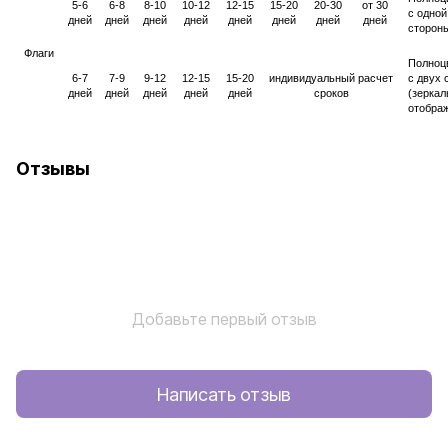
5-6
6-8
8-10
10-12
12-15
15-20
20-30
от 30
с одной
дней
дней
дней
дней
дней
дней
дней
дней
сторон
Флаги
Полноц
6-7
7-9
9-12
12-15
15-20
индивидуальный расчет
с двух 
дней
дней
дней
дней
дней
сроков
(зеркал
отобра
Отзывы
Добавьте первый отзыв
Написать отзыв