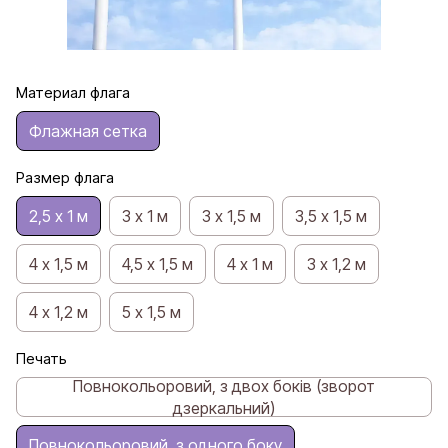
Материал флага
Флажная сетка
Размер флага
2,5 х 1 м
3 х 1 м
3 х 1,5 м
3,5 х 1,5 м
4 х 1,5 м
4,5 х 1,5 м
4 х 1 м
3 х 1,2 м
4 х 1,2 м
5 х 1,5 м
Печать
Повнокольоровий, з двох боків (зворот
дзеркальний)
Повнокольоровий, з одного боку