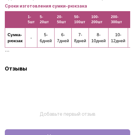
Сроки изготовления сумки-рюкзака
1-
5-
20-
50-
100-
200-
30
5шт
20шт
50шт
100шт
200шт
300шт
50
Сумка-
5-
6-
7-
8-
10-
-
рюкзак
6дней
7дней
8дней
10дней
12дней
1
```
Отзывы
Добавьте первый отзыв