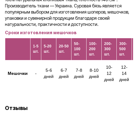
Производитель ткани — Украина. Суровая бязь является
популярным выбором для изготовления шоперов, мешочков,
упаковки и сувенирной продукции благодаря своей
натуральности, практичности и доступности.
Сроки изготовления мешочков
50-
100-
200-
300-
1-5
5-20
20-50
1
100
200
300
500
шт.
шт.
шт.
шт
шт.
шт.
шт.
шт.
10-
12-
5-6
6-7
7-8
8-10
Мешочки
-
12
14
дней
дней
дней
дней
дней
дней
д
Отзывы