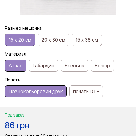
Размер мешочка
15 х 20 см
20 х 30 см
15 х 38 см
Материал
Атлас
Габардин
Бавовна
Велюр
Печать
Повнокольоровий друк
печать DTF
Под заказ
86 грн