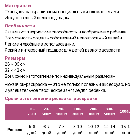
Материалы
Ткань для раскрашивания специальными фломастерами.
Искусственный шелк (подкладка).
Особенности
Развивают творческие способности и воображение ребенка.
Возможность создать собственный неповторимый дизайн.
Легкие и удобные в использовании.
Яркий и интересный подарок для детей разного возраста.
Размеры
28 × 36 см
32 × 42 см
Возможно изготовление по индивидуальным размерам.
Рюкзачок-раскраска — это не только полезный аксессуар, но
и увлекательное творческое занятие для ребенка.
Сроки изготовления рюкзака-раскраски
10-
20-
50-
100-
200-
300-
1000шт
20шт
50шт
100шт
200шт
300шт
500шт
5-6
6-7
7-8
8-10
10-12
12-14
15-18
Рюкзак
дней
дней
дней
дней
дней
дней
дней