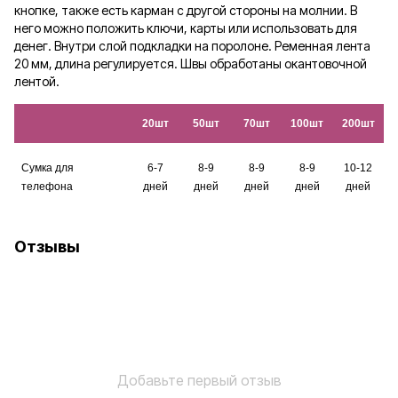
кнопке, также есть карман с другой стороны на молнии. В
него можно положить ключи, карты или использовать для
денег. Внутри слой подкладки на поролоне. Ременная лента
20 мм, длина регулируется. Швы обработаны окантовочной
лентой.
20шт
50шт
70шт
100шт
200шт
Сумка для
6-7
8-9
8-9
8-9
10-12
телефона
дней
дней
дней
дней
дней
Отзывы
Добавьте первый отзыв