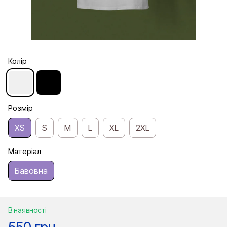
Колір
Розмір
XS
S
M
L
XL
2XL
Матеріал
Бавовна
В наявності