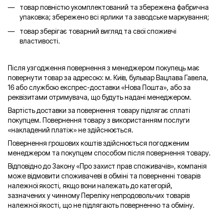
товар повністю укомплектований та збережена фабрична
упаковка; збережено всі ярлики та заводське маркування;
товар зберігає товарний вигляд та свої споживчі
властивості.
Після узгодження повернення з менеджером покупець має
повернути товар за адресою: м. Київ, бульвар Вацлава Гавела,
16 або службою експрес-доставки «Нова Пошта», або за
реквізитами отримувача, що будуть надані менеджером.
Вартість доставки за повернення товару підлягає сплаті
покупцем. Повернення товару з використанням послуги
«накладений платіж» не здійснюється.
Повернення грошових коштів здійснюється погодженим
менеджером та покупцем способом після повернення товару.
Відповідно до Закону «Про захист прав споживачів», компанія
може відмовити споживачеві в обміні та поверненні товарів
належної якості, якщо вони належать до категорій,
зазначених у чинному Переліку непродовольчих товарів
належної якості, що не підлягають поверненню та обміну.