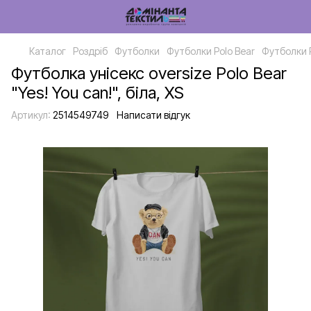
Каталог
Роздріб
Футболки
Футболки Polo Bear
Футболки P
Футболка унісекс oversize Polo Bear
"Yes! You can!", біла, XS
Артикул:
2514549749
Написати відгук