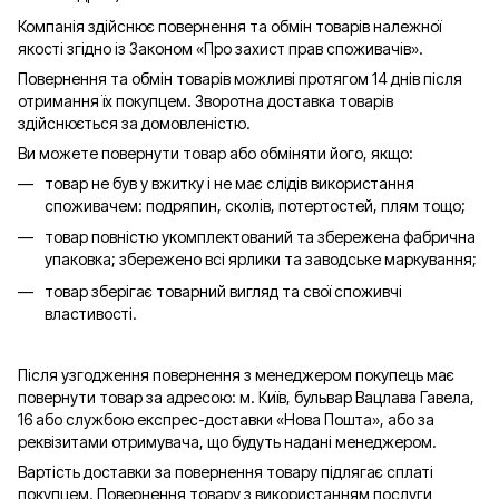
Компанія здійснює повернення та обмін товарів належної
якості згідно із Законом «Про захист прав споживачів».
Повернення та обмін товарів можливі протягом 14 днів після
отримання їх покупцем. Зворотна доставка товарів
здійснюється за домовленістю.
Ви можете повернути товар або обміняти його, якщо:
товар не був у вжитку і не має слідів використання
споживачем: подряпин, сколів, потертостей, плям тощо;
товар повністю укомплектований та збережена фабрична
упаковка; збережено всі ярлики та заводське маркування;
товар зберігає товарний вигляд та свої споживчі
властивості.
Після узгодження повернення з менеджером покупець має
повернути товар за адресою: м. Київ, бульвар Вацлава Гавела,
16 або службою експрес-доставки «Нова Пошта», або за
реквізитами отримувача, що будуть надані менеджером.
Вартість доставки за повернення товару підлягає сплаті
покупцем. Повернення товару з використанням послуги