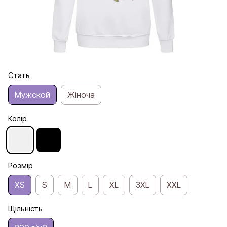
Стать
Мужской
Жіноча
Колір
Розмір
XS
S
M
L
XL
3XL
XXL
Щільність