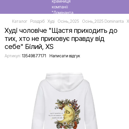
Каталог
Роздріб
Худі
Осінь_2025
Осінь_2025 Dominanta
Х
Худі чоловіче "Щастя приходить до
тих, хто не приховує правду від
себе" Білий, XS
Артикул:
13549877171
Написати відгук