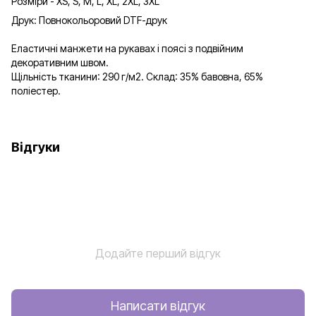
Розміри - XS, S, M, L, XL, 2XL, 3XL
Друк: Повнокольоровий DTF-друк
Еластичні манжети на рукавах і поясі з подвійним
декоративним швом.
Щільність тканини: 290 г/м2. Склад: 35% бавовна, 65%
поліестер.
Відгуки
Додайте перший відгук
Написати відгук