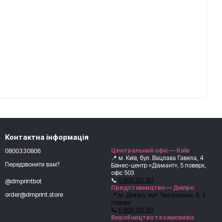
Контактна інформація
0800330806
Центральний офіс — Київ
📍 м. Київ, бул. Вацлава Гавела, 4
Передзвонити вам?
Бізнес-центр «Діамант», 5 поверх,
офіс 503
📞
0 800 331 351
@dmprintbot
Представництво — Дніпро
order@dmprint.store
📍 м. Дніпро, вул. Театральна, 6, 3
поверх
📞
0 800 331 351
Виробництво та самовивіз