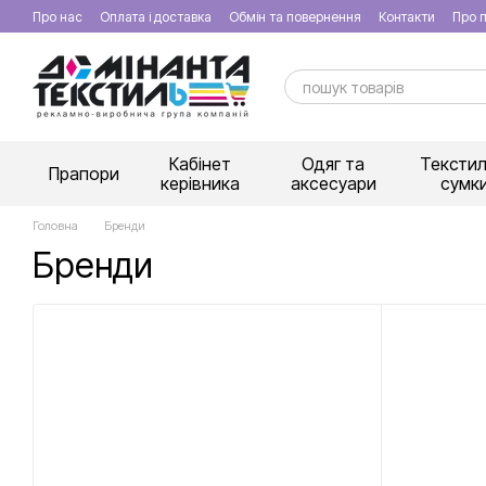
Перейти к основному контенту
Про нас
Оплата і доставка
Обмін та повернення
Контакти
Про п
Кабінет
Одяг та
Текстил
Прапори
керівника
аксесуари
сумк
Головна
Бренди
Бренди