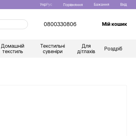
Укр
Рус
Бажання
Вхід
Порівняння
0800330806
Мій кошик
Домашній
Текстильні
Для
Роздріб
текстиль
сувеніри
дітлахів