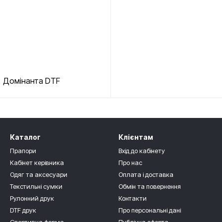
Домінанта DTF
Каталог
Клієнтам
Прапори
Вхід до кабінету
Кабінет керівника
Про нас
Одяг та аксесуари
Оплата і доставка
Текстильні сумки
Обмін та повернення
Рулонний друк
Контакти
DTF друк
Про персональні дані