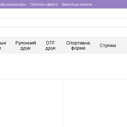
ерсональні дані
Публічна оферта
Вимоги до макетів
ьні
Рулонний
DTF
Спортивна
Стрічки
и
друк
друк
форма