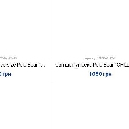
 2514549749
Артикул: 3215416852
Футболка унісекс oversize Polo Bear "Yes! You can!", біла, XS
 грн
1 050 грн