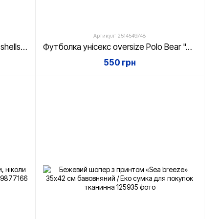
Артикул: 2514549748
Бежевий шопер з принтом «Sea shells» 35х42 см бавовняний / Еко сумка для покупок тканинна
Футболка унісекс oversize Polo Bear "Just stay curious", біла, XS
550 грн