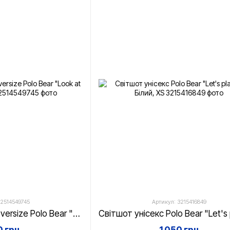
 2514549745
Артикул: 3215416849
Футболка унісекс oversize Polo Bear "Look at me...!", біла, XS
 грн
1 050 грн