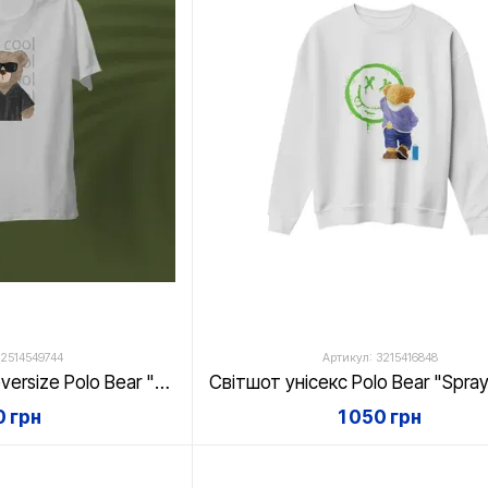
 2514549744
Артикул: 3215416848
Футболка унісекс oversize Polo Bear "Stay cool", біла, XS
 грн
1 050 грн