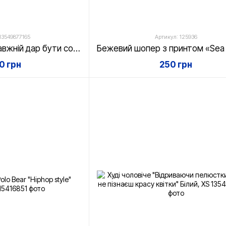
13549877165
Артикул: 125936
Худі чоловіче "Справжній дар бути собою" Білий, XS
20 грн
250 грн