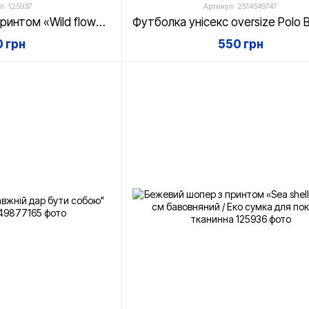
л: 125937
Артикул: 2514549747
Бежевий шопер з принтом «Wild flowers» 35х42 см бавовняний / Еко сумка для покупок тканинна
 грн
550 грн