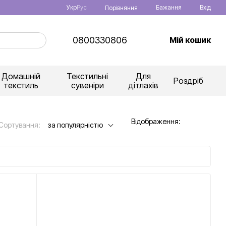
Укр
Рус
Бажання
Вхід
Порівняння
0800330806
Мій кошик
Домашній
Текстильні
Для
Роздріб
текстиль
сувеніри
дітлахів
Відображення:
Сортування:
за популярністю