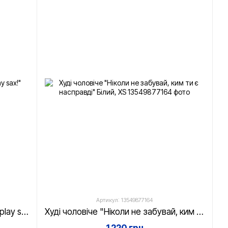
Артикул: 13549877164
Світшот унісекс Polo Bear "Let's play sax!" Білий, XS
Худі чоловіче "Ніколи не забувай, ким ти є насправді" Білий, XS
1 220 грн