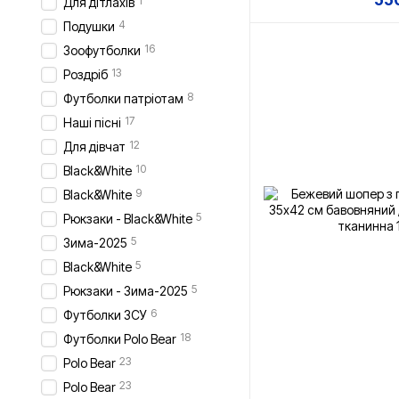
1
Для дітлахів
4
Подушки
16
Зоофутболки
13
Роздріб
8
Футболки патріотам
17
Наші пісні
12
Для дівчат
10
Black&White
9
Black&White
5
Рюкзаки - Black&White
5
Зима-2025
5
Black&White
5
Рюкзаки - Зима-2025
6
Футболки ЗСУ
18
Футболки Polo Bear
23
Polo Bear
23
Polo Bear