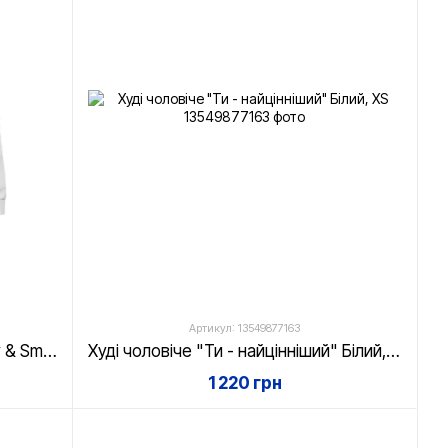
Артикул: 13549877163
Світшот унісекс Polo Bear "Spray & Smile" Білий, XS
Худі чоловіче "Ти - найцінніший" Білий, XS
1 220 грн