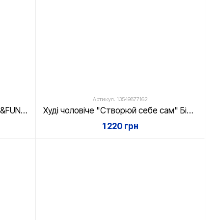
Артикул: 13549877162
Світшот унісекс Polo Bear "CHILL&FUN" Білий, XS
Худі чоловіче "Створюй себе сам" Білий, XS
1 220 грн