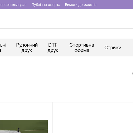
ерсональні дані
Публічна оферта
Вимоги до макетів
ьні
Рулонний
DTF
Спортивна
Стрічки
и
друк
друк
форма