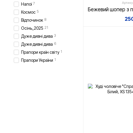
Артику
7
Напої
5
Космос
250
8
Відпочинок
21
Осінь_2025
3
Дуже дивні дива
6
Дуже дивні дива
1
Прапори країн світу
1
Прапори України