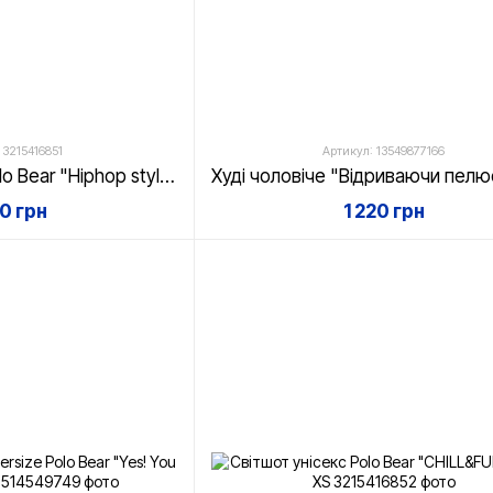
 3215416851
Артикул: 13549877166
Світшот унісекс Polo Bear "Hiphop style" Білий, XS
50 грн
1 220 грн