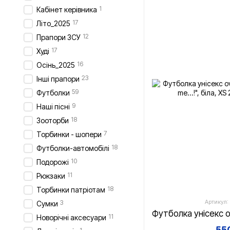
1
Кабінет керівника
17
Літо_2025
12
Прапори ЗСУ
17
Худі
16
Осінь_2025
23
Інші прапори
59
Футболки
9
Наші пісні
18
Зооторби
7
Торбинки - шопери
18
Футболки-автомобілі
10
Подорожі
11
Рюкзаки
18
Торбинки патріотам
Артикул:
3
Сумки
11
Новорічні аксесуари
550