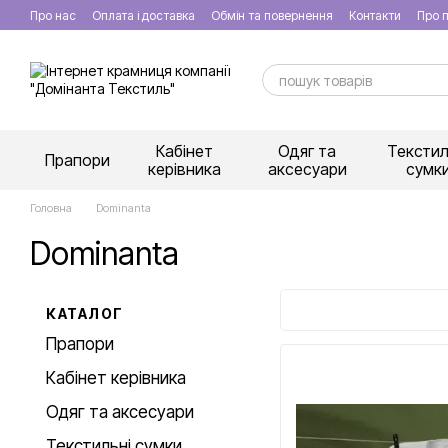
Перейти к основному контенту
Про нас
Оплата і доставка
Обмін та повернення
Контакти
Про п
Кабінет
Одяг та
Текстил
Прапори
керівника
аксесуари
сумк
Головна
Dominanta
Dominanta
КАТАЛОГ
Прапори
Кабінет керівника
Одяг та аксесуари
Текстильні сумки