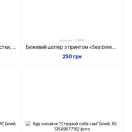
Артикул: 125935
Худі чоловіче "Відриваючи пелюстки, ніколи не пізнаєш красу квітки" Білий, XS
Бежевий шопер з принтом «Sea breeze» 35х42 см бавовняний / Еко сумка для покупок тканинна
250 грн