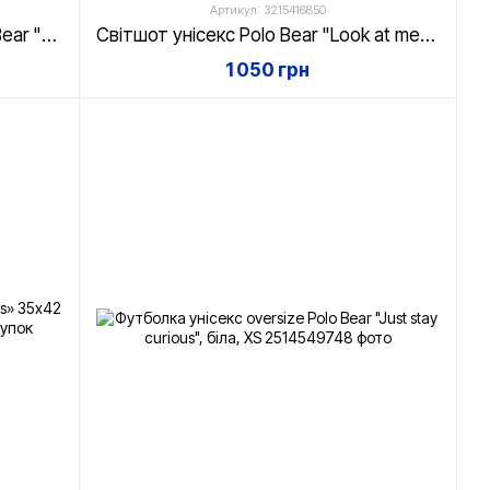
Артикул: 3215416850
Футболка унісекс oversize Polo Bear "Let's play sax!", біла, XS
Світшот унісекс Polo Bear "Look at me...!" Білий, XS
1 050 грн