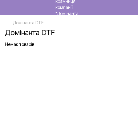
Домінанта DTF
Домінанта DTF
Немає товарів