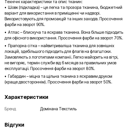
Технічні характеристики та опис тканин:
• Шовк (підкладка) – це легка та прозора тканина, бюджетний
варіант для використання в приміщенні чи надворі.
Використовують для промоакцій та інших заходів. Просочення
фарби на зворот 90%.
• Атлас – блискуча та яскрава тканина. Вона більше підходить
для офісного використання. Просочення фарби на зворот 70%.
• Прапорна сітка – найвитриваліша тканина для зовнішніх
локацій, здебільшого підходить для флагів на флагштоки.
Замовляють з логотипами компанії. Легко майорить на вітрі,
не вигоряє, термін служби від 6 місяців за правильних умов
експлуатації. Просочення фарби на зворот 80%.
• Габардин – міцна та щільна тканина з яскравим друком
(краще двостороннім). Просочення фарби на зворот 50%.
Характеристики
Бренд
Домінана Текстиль
Відгуки