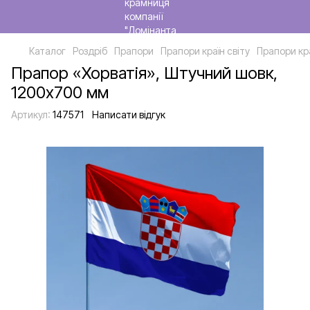
Каталог
Роздріб
Прапори
Прапори країн світу
Прапори кр
Прапор «Хорватія», Штучний шовк,
1200х700 мм
Артикул:
147571
Написати відгук