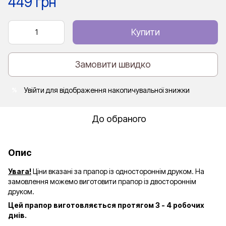
449 грн
Купити
Замовити швидко
Увійти
для відображення накопичувальної знижки
%
До обраного
Опис
Увага!
Ціни вказані за прапор із одностороннім друком. На
замовлення можемо виготовити прапор із двостороннім
друком.
Цей прапор виготовляється протягом 3 - 4 робочих
днів.