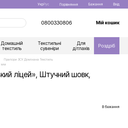
Укр
Рус
Бажання
Вхід
Порівняння
0800330806
Мій кошик
Домашній
Текстильні
Для
Роздріб
текстиль
сувеніри
дітлахів
Прапори ЗСУ Домінана Текстиль
0 мм
кий ліцей», Штучний шовк,
В бажання