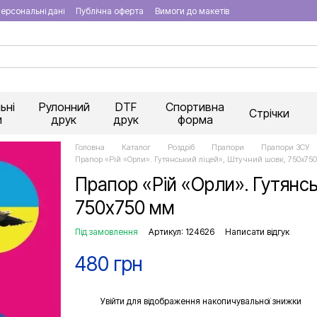
ерсональні дані
Публічна оферта
Вимоги до макетів
ьні
Рулонний
DTF
Спортивна
Стрічки
и
друк
друк
форма
Головна
Каталог
Роздріб
Прапори
Прапори ЗСУ
Прапор «Рій «Орли». Гутянський ліцей», Штучний шовк, 750х75
Прапор «Рій «Орли». Гутянсь
750х750 мм
Під замовлення
Артикул: 124626
Написати відгук
480 грн
%
Увійти
для відображення накопичувальної знижки