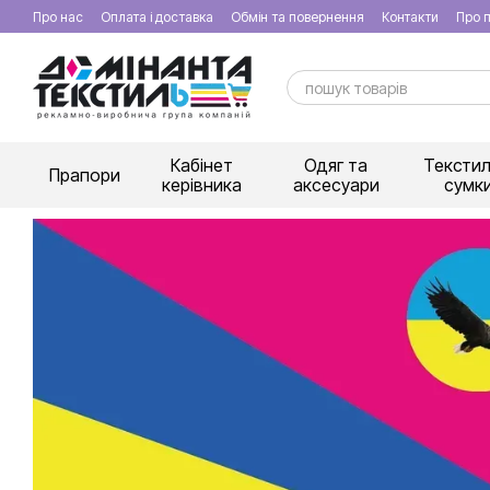
Перейти к основному контенту
Про нас
Оплата і доставка
Обмін та повернення
Контакти
Про п
Кабінет
Одяг та
Текстил
Прапори
керівника
аксесуари
сумк