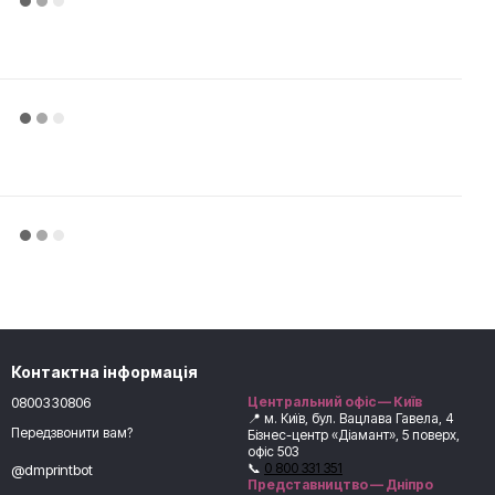
Контактна інформація
0800330806
Центральний офіс — Київ
📍 м. Київ, бул. Вацлава Гавела, 4
Передзвонити вам?
Бізнес-центр «Діамант», 5 поверх,
офіс 503
📞
0 800 331 351
@dmprintbot
Представництво — Дніпро