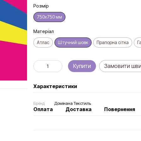
Розмір
750х750 мм
Матеріал
Атлас
Штучний шовк
Прапорна сітка
Г
Купити
Замовити шв
Характеристики
Бренд
Домінана Текстиль
Оплата
Доставка
Повернення