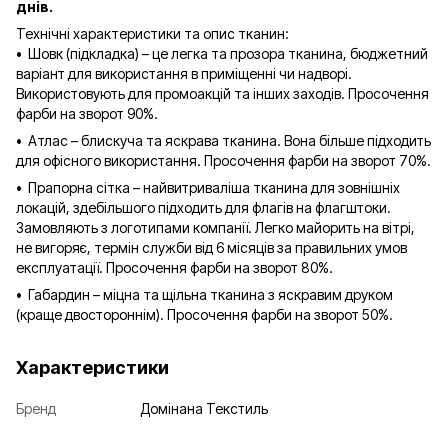
днів.
Технічні характеристики та опис тканин:
• Шовк (підкладка) – це легка та прозора тканина, бюджетний
варіант для використання в приміщенні чи надворі.
Використовують для промоакцій та інших заходів. Просочення
фарби на зворот 90%.
• Атлас – блискуча та яскрава тканина. Вона більше підходить
для офісного використання. Просочення фарби на зворот 70%.
• Прапорна сітка – найвитриваліша тканина для зовнішніх
локацій, здебільшого підходить для флагів на флагштоки.
Замовляють з логотипами компанії. Легко майорить на вітрі,
не вигоряє, термін служби від 6 місяців за правильних умов
експлуатації. Просочення фарби на зворот 80%.
• Габардин – міцна та щільна тканина з яскравим друком
(краще двостороннім). Просочення фарби на зворот 50%.
Характеристики
Бренд
Домінана Текстиль