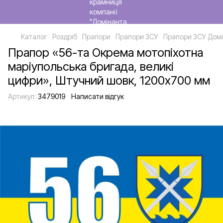
Каталог
Роздріб
Прапори
Прапори ЗСУ
Прапори ЗСУ Домі
Прапор «56-та Окрема мотопіхотна
маріупольська бригада, великі
цифри», Штучний шовк, 1200х700 мм
Артикул:
3479019
Написати відгук