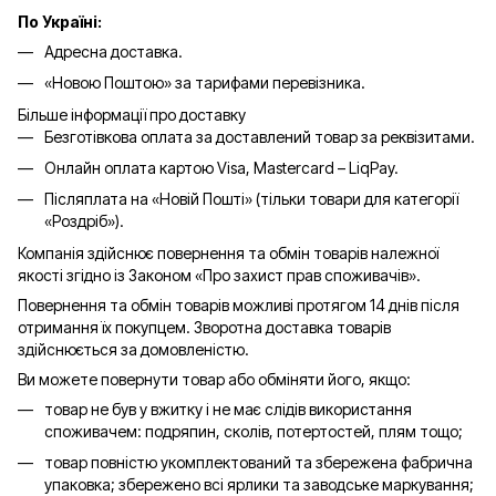
По Україні:
Адресна доставка.
«Новою Поштою» за тарифами перевізника.
Більше інформації про доставку
Безготівкова оплата за доставлений товар за реквізитами.
Онлайн оплата картою Visa, Mastercard – LiqPay.
Післяплата на «Новій Пошті» (тільки товари для категорії
«
Роздріб
»).
Компанія здійснює повернення та обмін товарів належної
якості згідно із Законом «Про захист прав споживачів».
Повернення та обмін товарів можливі протягом 14 днів після
отримання їх покупцем. Зворотна доставка товарів
здійснюється за домовленістю.
Ви можете повернути товар або обміняти його, якщо:
товар не був у вжитку і не має слідів використання
споживачем: подряпин, сколів, потертостей, плям тощо;
товар повністю укомплектований та збережена фабрична
упаковка; збережено всі ярлики та заводське маркування;