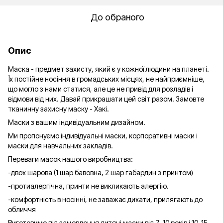
До обраного
Опис
Маска - предмет захисту, який є у кожної людини на планеті.
Їх постійне носіння в громадських місцях, не найприємніше,
що могло з нами статися, але це не привід для розладів і
відмови від них. Давай прикрашати цей світ разом. Замовте
тканинну захисну маску - Хакі.
Маски з вашим індивідуальним дизайном.
Ми пропонуємо індивідуальні маски, корпоративні маски і
маски для навчальних закладів.
Переваги масок нашого виробництва:
-двох шарова (1 шар бавовна, 2 шар габардин з принтом)
-протиалергічна, принти не викликають алергію.
-комфортність в носінні, не заважає дихати, прилягають до
обличчя
Виготовимо під замовлення дитячі маски від 7-10 років і 10-15