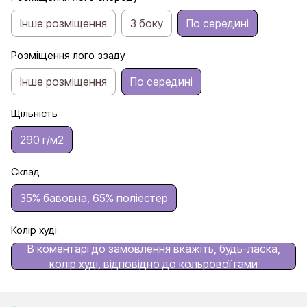
Інше розміщення
З боку
По середині
Розміщення лого ззаду
Інше розміщення
По середині
Щільність
290 г/м2
Склад
35% бавовна, 65% поліестер
Колір худі
В коментарі до замовлення вкажіть, будь-ласка,
колір худі, відповідно до кольрової гами