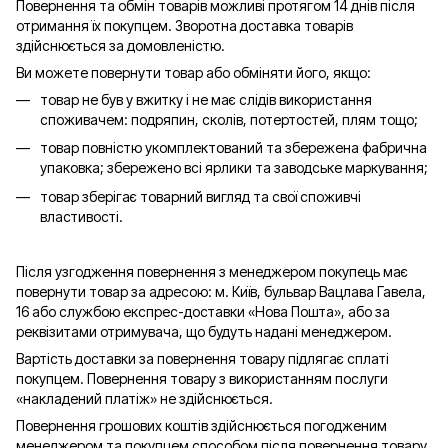
Повернення та обмін товарів можливі протягом 14 днів після
отримання їх покупцем. Зворотна доставка товарів
здійснюється за домовленістю.
Ви можете повернути товар або обміняти його, якщо:
товар не був у вжитку і не має слідів використання
споживачем: подряпин, сколів, потертостей, плям тощо;
товар повністю укомплектований та збережена фабрична
упаковка; збережено всі ярлики та заводське маркування;
товар зберігає товарний вигляд та свої споживчі
властивості.
Після узгодження повернення з менеджером покупець має
повернути товар за адресою: м. Київ, бульвар Вацлава Гавела,
16 або службою експрес-доставки «Нова Пошта», або за
реквізитами отримувача, що будуть надані менеджером.
Вартість доставки за повернення товару підлягає сплаті
покупцем. Повернення товару з використанням послуги
«накладений платіж» не здійснюється.
Повернення грошових коштів здійснюється погодженим
менеджером та покупцем способом після повернення товару.