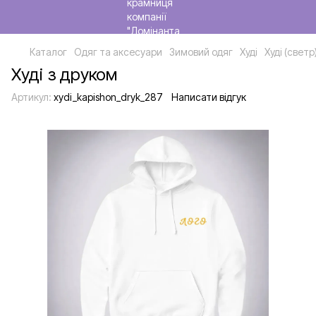
Каталог
Одяг та аксесуари
Зимовий одяг
Худі
Худі (свет
Худі з друком
Артикул:
xydi_kapishon_dryk_287
Написати відгук