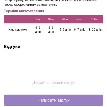
перед оформленням замовлення.
Терміни виготовлення
5шт
10шт
20шт
50шт
100шт
4–5
5–6
Худі х друком
5–6 днів
6–7 днів
8–10 днів
днів
днів
Відгуки
Додайте перший відгук
Написати відгук