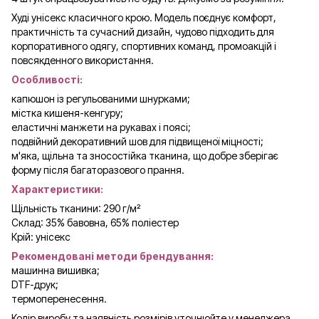
Худі унісекс класичного крою. Модель поєднує комфорт,
практичність та сучасний дизайн, чудово підходить для
корпоративного одягу, спортивних команд, промоакцій і
повсякденного використання.
Особливості:
капюшон із регульованими шнурками;
містка кишеня-кенгуру;
еластичні манжети на рукавах і поясі;
подвійний декоративний шов для підвищеної міцності;
м'яка, щільна та зносостійка тканина, що добре зберігає
форму після багаторазового прання.
Характеристики:
Щільність тканини: 290 г/м²
Склад: 35% бавовна, 65% поліестер
Крій: унісекс
Рекомендовані методи брендування:
машинна вишивка;
DTF-друк;
термоперенесення.
Колір виробу та наявність розмірів уточнюйте у менеджера