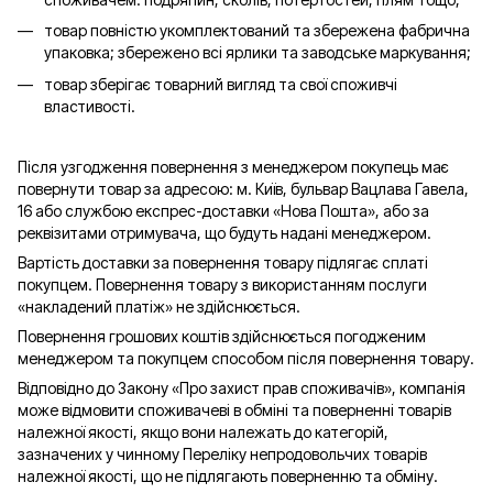
товар повністю укомплектований та збережена фабрична
упаковка; збережено всі ярлики та заводське маркування;
товар зберігає товарний вигляд та свої споживчі
властивості.
Після узгодження повернення з менеджером покупець має
повернути товар за адресою: м. Київ, бульвар Вацлава Гавела,
16 або службою експрес-доставки «Нова Пошта», або за
реквізитами отримувача, що будуть надані менеджером.
Вартість доставки за повернення товару підлягає сплаті
покупцем. Повернення товару з використанням послуги
«накладений платіж» не здійснюється.
Повернення грошових коштів здійснюється погодженим
менеджером та покупцем способом після повернення товару.
Відповідно до Закону «Про захист прав споживачів», компанія
може відмовити споживачеві в обміні та поверненні товарів
належної якості, якщо вони належать до категорій,
зазначених у чинному Переліку непродовольчих товарів
належної якості, що не підлягають поверненню та обміну.