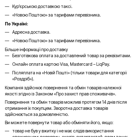
Кур'єрською доставкою таксі.
«Новою Поштою» за тарифами перевізника.
По Україні:
Адресна доставка.
«Новою Поштою» за тарифами перевізника.
Більше інформації про доставку
Безготівкова оплата за доставлений товар за реквізитами.
Онлайн оплата картою Visa, Mastercard – LiqPay.
Післяплата на «Новій Пошті» (тільки товари для категорії
«
Роздріб
»).
Компанія здійснює повернення та обмін товарів належної
якості згідно із Законом «Про захист прав споживачів».
Повернення та обмін товарів можливі протягом 14 днів після
отримання їх покупцем. Зворотна доставка товарів
здійснюється за домовленістю.
Ви можете повернути товар або обміняти його, якщо:
товар не був у вжитку і не має слідів використання
споживачем: подряпин, сколів, потертостей, плям тощо;