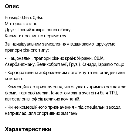
Опис
Розмір: 0,95 х 0,6м.
Матеріал: атлас
Друк: Повний колір з одного боку.
Карман: прошив по периметру.
За індивідуальним замовленням відшиваємо і друкуємо
прапори різного типу:
- Національні, прапори різних країн: України, США,
Азербайджану, Великобританії, Грузії, Канади, Ізраїлю тощо
- Корпоративні із зображенням логотипу та іншої айдентики
компанії.
- Комерційного призначення, які служать прямою рекламою
фірми, торгової марки. Їх часто можна зустріти біля ТРЦ,
автосалонів, офісів великих компаній.
- Чи не комерційного призначення - під спеціальні заходи,
наприклад, для спортивних змагань.
Характеристики